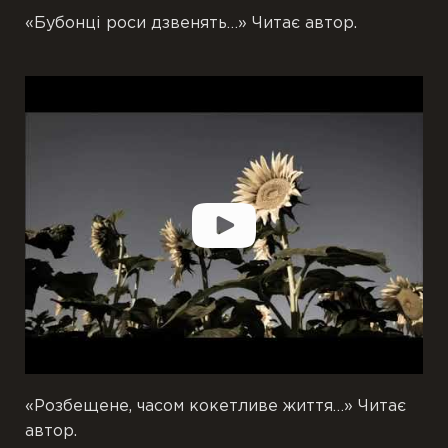
«Бубонці роси дзвенять…» Читає автор.
«Розбещене, часом кокетливе життя…» Читає
автор.