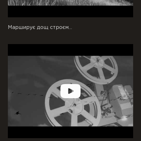
Марширує дощ строєм…