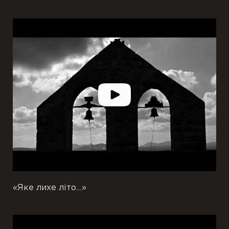
«Яке лихе літо…»