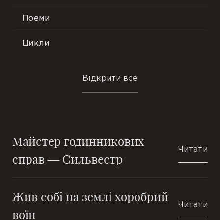
Поеми
Лірика
Філософська поезія
Цикли
Громадянська тема
Мініатюри
Відкрити все
Нові вірші
Трактати
Подорожі
Есе
Майстер годинникових
Ранні вірші
Притчі
Читати
справ — Сильвестр
В одну строфу
Етюди
Жив собі на землі хоробрий
Новели
Читати
воїн
Повісті