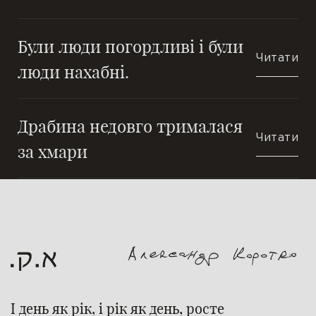
П’єси
Були люди погордливі і були
Читати
люди нахабні.
Переклади
Підрядкові
Драбина недовго трималася
Читати
Чернетки
за хмари
Ілюстрації
Публікації
Книги
І день як рік, і рік як день, росте