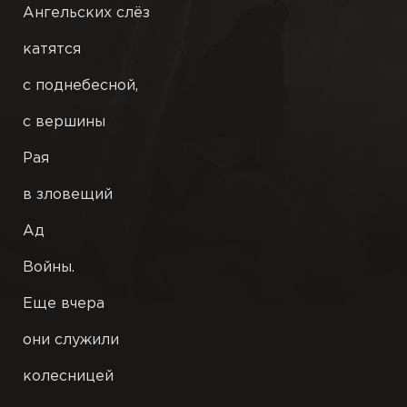
Ангельских слёз
Пьесы
катятся
с поднебесной,
Переводы
с вершины
Подстрочники
Рая
Черновики
в зловещий
Иллюстрации
Ад
Войны.
Публикации
Еще вчера
Книги
они служили
колесницей