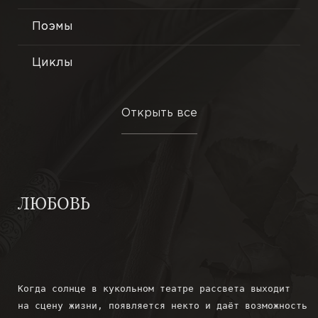
Поэмы
Лирика
Философская поэзия
Циклы
Гражданская тема
Миниатюры
Открыть все
Новые стихи
Трактаты
Путешествия
Эссе
ЛЮБОВЬ
В одну строфу
Притчи
Ранние стихи
Этюды
Новеллы
Когда солнце в кукольном театре рассвета выходит

на сцену жизни, появляется некто и даёт возможность

Повести