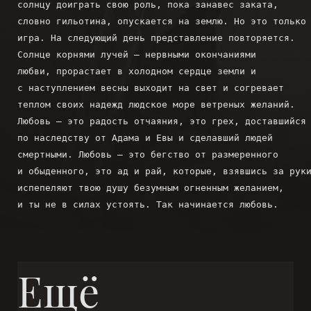
солнцу доиграть свою роль, пока занавес заката,

словно гильотина, опускается на землю. Но это только

Пьесы
игра. На следующий день представление повторяется.

Солнце корнями лучей – нервными окончаниями

Переводы
любви, прорастает в холодном сердце земли и

с наступлением весны выходит на свет и согревает

теплом своих надежд людское море ветреных желаний.

Подстрочники
Любовь – это радость отчаяния, это грех, доставшийся

по наследству от Адама и Евы и сделавший людей

Черновики
смертными. Любовь – это бегство от размеренного

и обыденного, это ад и рай, которые, взявшись за руки
Иллюстрации
испепеляют твою душу безумным огненным желанием,

Публикации
Книги
Ещё