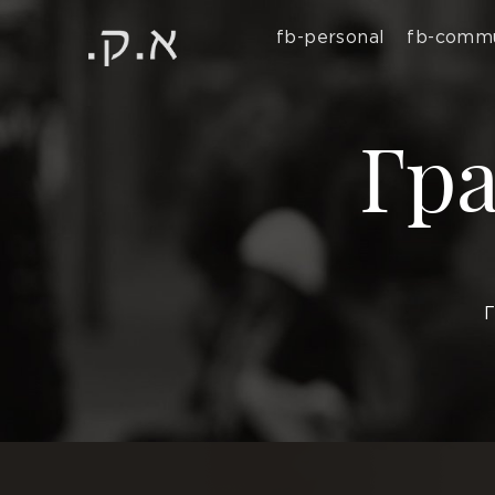
fb-personal
fb-commu
Гр
Г