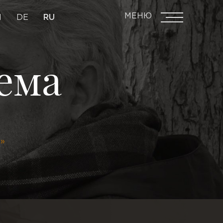
МЕНЮ
N
DE
RU
ема
…»