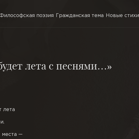
Философская поэзия
Гражданская тема
Новые стихи
будет лета с песнями…»
т лета
и.
 места —