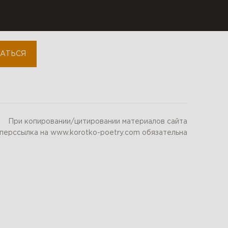
instagram
АТЬСЯ
При копировании/цитировании материалов сайта
иперссылка на www.korotko-poetry.com обязательна