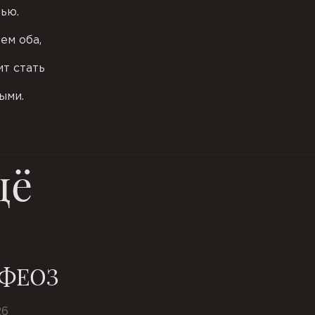
ью.
ем оба,
ит стать
ыми.
щё
ФЕОЗ
26