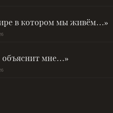
ире в котором мы живём…»
26
о объяснит мне…»
26
И день как год, и год как день
нерукотворный лес идей...