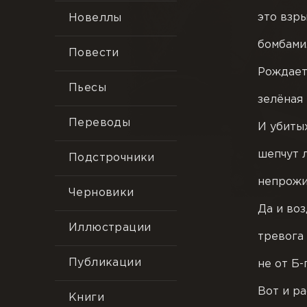
это взр
Новеллы
бомбами
Повести
Рождает
Пьесы
зелёная 
Переводы
И убиты
шепчут 
Подстрочники
непрожи
Черновики
Да и во
Иллюстрации
тревога
Публикации
не от Б-г
Вот и р
Книги