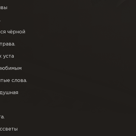
ывы
.
ся чёрной
трава.
х уста
любимым
тые слова.
здушная
а.
ассветы