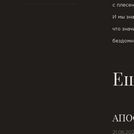
с плесен
И мы зна
что знач
бездомн
Е
АПО
21.06.20