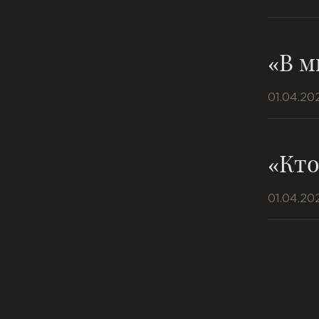
«В м
01.04.20
«Кт
01.04.20