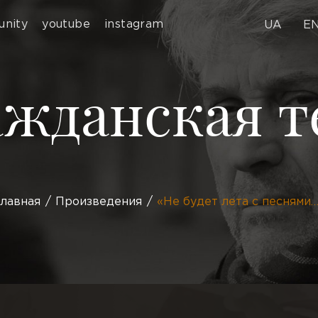
nity
youtube
instagram
UA
E
ажданская т
лавная
Произведения
«Не будет лета с песнями