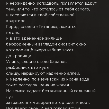
и неожиданно, исподволь, появляется вдруг
тень или то, что осталось от тебя самого,
Пьесы
и поселяется в твой собственной
квартире.
Переводы
Город, словно «Титаник», ложится
на дно,
Подстрочники
и в это временное жилище
бесформенным взглядом смотрит окно,
Черновики
которое ещё вчера избило закат
до кровищи.
Иллюстрации
Улицы, словно стадо баранов,
разбрелись кто куда,
слышу, маршируют надменно аллеи,
Публикации
и медленно, по-иезуитски, из крана вода
точит рассудок, меня не жалея.
Книги
На землю падает без жизненный солнечный
луч,
затравленным зверем ветер воет и воет.
Всё вверх дном. И над головой тучи