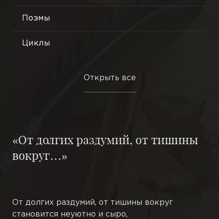
Поэмы
Лирика
Философская поэзия
Циклы
Гражданская тема
Миниатюры
Открыть все
Новые стихи
Трактаты
Путешествия
Эссе
«От долгих раздумий, от тишины
В одну строфу
Притчи
вокруг…»
Ранние стихи
Этюды
Новеллы
От долгих раздумий, от тишины вокруг
становится неуютно и сыро,
Повести