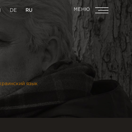
МЕНЮ
N
DE
RU
краинский язык