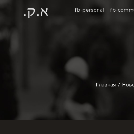
fb-personal
fb-commu
Главная
Нов