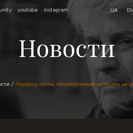
nity
youtube
instagram
UA
E
Новости
ости
Перевод поэмы «Возлюбленная солнцем» на у