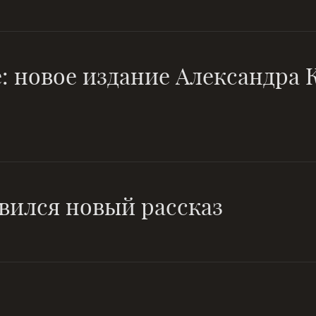
: новое издание Александра
вился новый рассказ
И день как год, и год как день
нерукотворный лес идей...