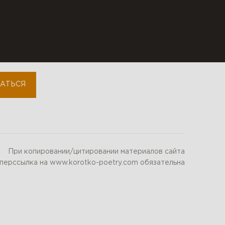
youtube
instagram
АТЬСЯ
При копировании/цитировании материалов сайта
иперссылка на www.korotko-poetry.com обязательна