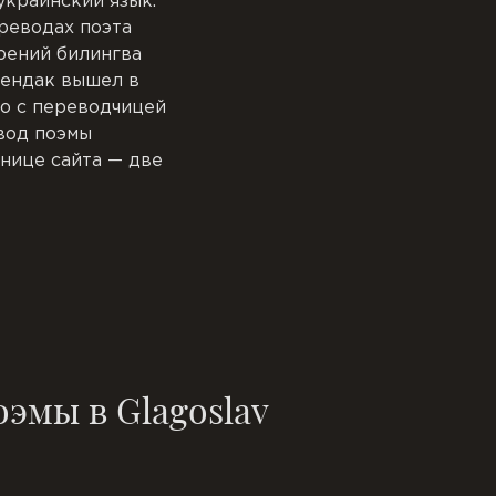
украинский язык.
реводах поэта
рений билингва
рендак вышел в
во с переводчицей
вод поэмы
нице сайта — две
эмы в Glagoslav