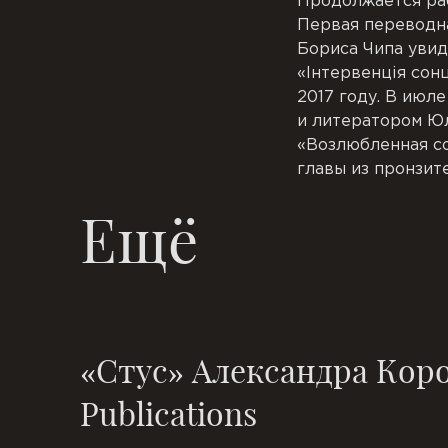
Продолжается раб
Первая переводна
Бориса Чипа увид
«Інтервенція со
2017 году. В июл
и литератором Ю
«Возлюбленная со
главы из пронзит
Ещё
«Стус» Александра Коро
Publications