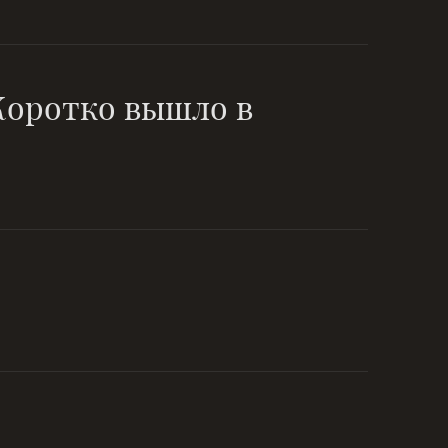
 Коротко вышло в
, растёт
fb-personal
fb-community