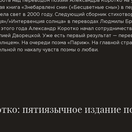
ота над переводом поэзии Александра Коротко на 
я книга «Знебарвленi сни» («Бесцветные сны») в пе
ела свет в 2000 году. Следующий сборник стихотво
нця»/»Интервенция солнца» в переводах Людмилы Б
е этого года Александр Коротко начал сотрудничест
лией Дворецкой. Уже есть первый результат — пере
лнцем». На очереди поэма «Париж». На главной стра
ельной по накалу чувств поэмы о любви.
тко: пятиязычное издание по