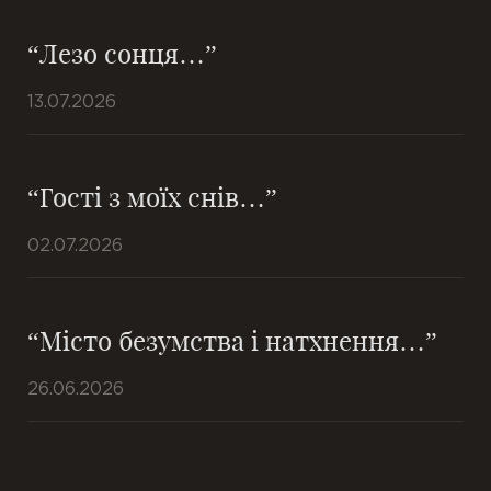
“Лезо сонця…”
13.07.2026
“Гості з моїх снів…”
02.07.2026
“Місто безумства і натхнення…”
26.06.2026