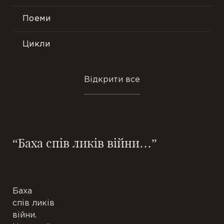
Поеми
Лірика
Філософська поезія
Цикли
Громадянська тема
Мініатюри
Відкрити все
Нові вірші
Трактати
Подорожі
Есе
“Баха спів ликів війни…”
Ранні вірші
Притчі
В одну строфу
Етюди
Баха
Новели
спів ликів
війни.
Повісті