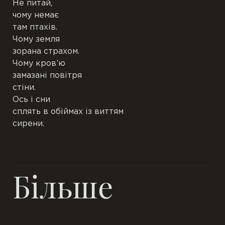
Не питай,
чому немає
П’єси
там птахів.
Чому земля
Переклади
зорана страхом.
Чому кров’ю
замазані повітря
Підрядкові
стіни.
Ось і сни
Чернетки
сплять в обіймах із виттям
сирени.
Ілюстрації
Публікації
Більше
Книги