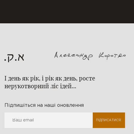
І день як рік, і рік як день, росте
нерукотворний ліс ідей...
Підпишіться на наші оновлення
ПІДПИСАТИСЯ