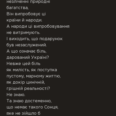
незліченні природні
багатства,
П’єси
Він випробовує ці
країни й народи.
Переклади
А народи ці випробовування
не витримують.
І виходить, що подарунок
Підрядкові
був незаслужений.
А що означає біль,
Чернетки
дарований Україні?
Невже цей біль
Ілюстрації
як милість, як поступка
пустому, марному життю,
Публікації
як докір цинічній,
грішній реальності?
Книги
Не знаю.
Та знаю достеменно,
що немає такого Сонця,
яке не зійшло б