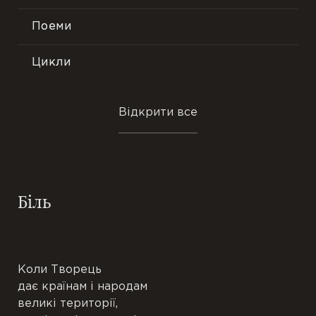
Поеми
Лірика
Філософська поезія
Цикли
Громадянська тема
Мініатюри
Відкрити все
Нові вірші
Трактати
Подорожі
Есе
Біль
Ранні вірші
Притчі
В одну строфу
Етюди
Коли Творець
Новели
дає країнам і народам
великі території,
Повісті