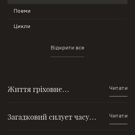
Поеми
Лірика
Філософська поезія
Цикли
Громадянська тема
Мініатюри
Відкрити все
Нові вірші
Трактати
Подорожі
Есе
Життя гріховне…
Ранні вірші
Притчі
Читати
В одну строфу
Етюди
Загадковий силует часу…
Читати
Новели
Повісті