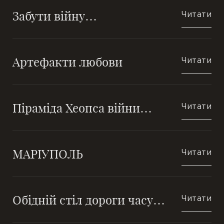
Забути війну…
Читати
П’єси
Переклади
Артефакти любови
Читати
Підрядкові
Чернетки
Піраміда Хеопса війни…
Читати
Ілюстрації
МАРІУПОЛЬ
Публікації
Читати
Книги
Обідній стіл дороги часу…
Читати