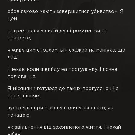
обов’язково мають завершитися убивством. Я
П’єси
цей
Переклади
острах ношу у своїй душі роками. Ви не
повірите,
Підрядкові
я живу цим страхом, він схожий на маніяка, що
лиш
Чернетки
і чекає, коли я вийду на прогулянку, і почне
Ілюстрації
полювання.
Я місяцями готуюся до таких прогулянок і з
Публікації
нетерпінням
Книги
зустрічаю призначену годину, як свято, як
панацею,
як звільнення від захопленого життя. І нехай
наївні