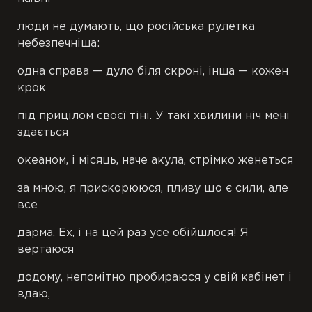
люди не думають, що російська рулетка
небезпечніша:
одна справа — дуло біля скроні, інша — кожен
крок
під прицілом своєї тіні. У такі хвилини ніч мені
здається
океаном, і місяць, наче акула, стрімко женеться
за мною, я прискорююся, пливу що є сили, але
все
дарма. Ех, і на цей раз усе обійшлося! Я
вертаюся
додому, непомітно пробираюся у свій кабінет і
вдаю,