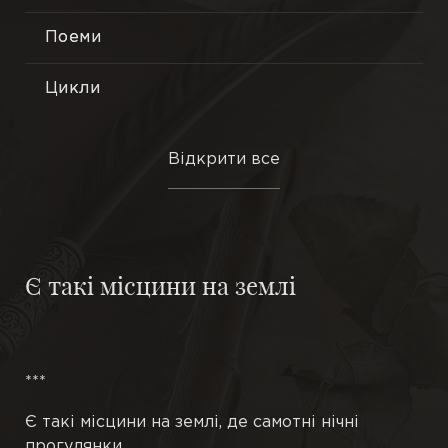
Поеми
Лірика
Філософська поезія
Цикли
Громадянська тема
Мініатюри
Відкрити все
Нові вірші
Трактати
Подорожі
Есе
Є такі місцини на землі
Ранні вірші
Притчі
В одну строфу
Етюди
***
Новели
Є такі місцини на землі, де самотні нічні
Повісті
прогулянки