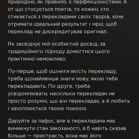
природою, як правило, є перфекціоністами. А
от що стосується поетів, то кожен, хто
П’єси
стикається з перекладами своїх творів, хоче
отримати ідеальний результат і мріє, щоб
Переклади
переклад не дискредитував оригінал.
Як засвідчує мій особистий досвід, за
Підрядкові
традиційного підходу домогтися цього
практично неможливо.
Чернетки
По-перше, щоб оцінити якість перекладу,
Ілюстрації
треба щонайменше знати мову, якою тебе
перекладають. По-друге, треба
усвідомлювати, наскільки перекладач не
Публікації
просто розуміє, що він перекладає, а й любить
і захоплюється твоєю поезією.
Книги
Даруйте за пафос, але в перекладача має
виникнути стан закоханості, я б навіть сказав
більше — пристрасть, вона має його