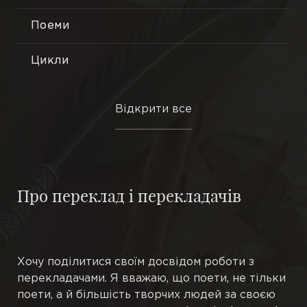
Поеми
Лірика
Філософська поезія
Цикли
Громадянська тема
Мініатюри
Відкрити все
Нові вірші
Трактати
Подорожі
Есе
Про переклад і перекладачів
Ранні вірші
Притчі
В одну строфу
Етюди
Хочу поділитися своїм досвідом роботи з
Новели
перекладачами. Я вважаю, що поети, не тільки
поети, а й більшість творчих людей за своєю
Повісті