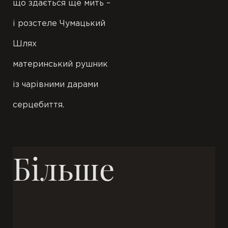
що здається ще мить –
і розстеле Чумацький
Шлях
материнський рушник
із чарівними дарами
серцебиття.
Більше