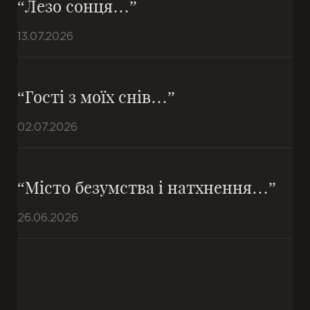
“Лезо сонця…”
13.07.2026
“Гості з моїх снів…”
02.07.2026
“Місто безумства і натхнення…”
26.06.2026