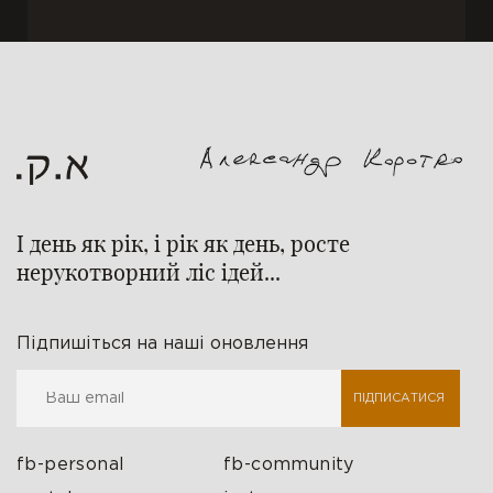
І день як рік, і рік як день, росте
нерукотворний ліс ідей...
Підпишіться на наші оновлення
ПІДПИСАТИСЯ
fb-personal
fb-community