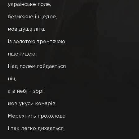
українське поле,
П’єси
безмежне і щедре,
мов душа літа,
Переклади
із золотою тремтячою
Підрядкові
пшеницею.
Чернетки
Над полем гойдається
Ілюстрації
ніч,
а в небі – зорі
Публікації
мов укуси комарів.
Книги
Мерехтить прохолода
і так легко дихається,