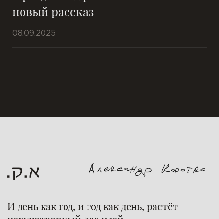
новый рассказ
08.09.2025
И день как год, и год как день, растёт
нерукотворный лес идей...