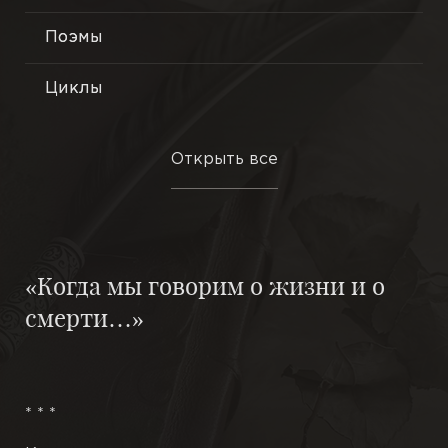
Поэмы
Лирика
Философская поэзия
Циклы
Гражданская тема
Миниатюры
Открыть все
Новые стихи
Трактаты
Путешествия
Эссе
«Когда мы говорим о жизни и о
В одну строфу
Притчи
смерти…»
Ранние стихи
Этюды
Новеллы
* * *
Повести