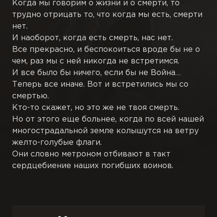
Когда мы говорим о жизни и о смерти, то
трудно отрицать то, что когда мы есть, смерти
Пьесы
нет.
И наоборот, когда есть смерть, нас нет.
Переводы
Все прекрасно, и беспокоиться вроде бы не о
чем, раз мы с ней никогда не встретимся.
И все было бы ничего, если бы не Война…
Подстрочники
Теперь все иначе. Вот и встретились мы со
смертью.
Черновики
Кто-то скажет, но это же не твоя смерть.
Но от этого еще больнее, когда по всей нашей
Иллюстрации
многострадальной земле колышутся на ветру
желто-голубые флаги.
Публикации
Они словно метроном отбивают в такт
сердцебиение наших погибших воинов.
Книги