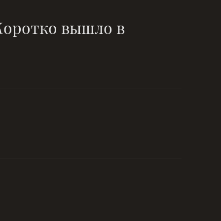
 Коротко вышло в
, растёт
fb-personal
fb-community
youtube