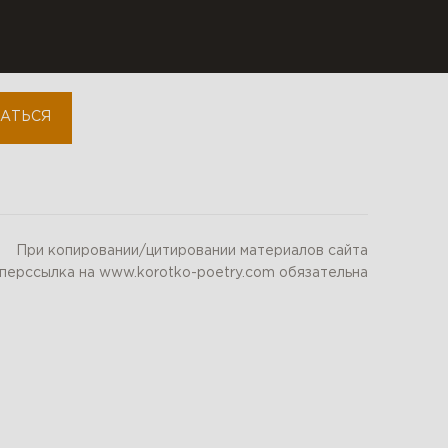
instagram
АТЬСЯ
При копировании/цитировании материалов сайта
иперссылка на www.korotko-poetry.com обязательна