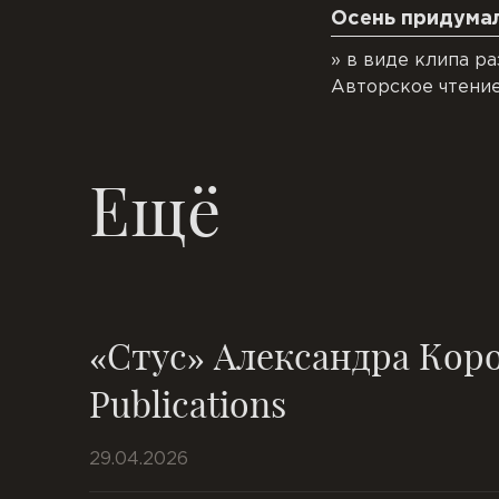
Осень придумал
» в виде клипа р
Авторское чтени
Ещё
«Стус» Александра Коро
Publications
29.04.2026