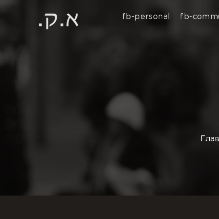
fb-personal
fb-commu
Гла