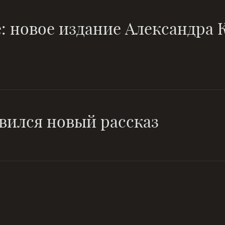
: новое издание Александра
вился новый рассказ
И день как год, и год как день
нерукотворный лес идей...