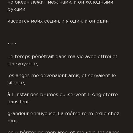
но океан лежит меж нами, и он холодными
руками
касается моих седин, и я один, и он один.
* * *
Le temps pénétrait dans ma vie avec effroi et
clairvoyance,
les anges me devenaient amis, et servaient le
silence,
à l`instar des brumes qui servent l`Angleterre
dans leur
grandeur ennuyeuse. La mémoire m`exile chez
moi,
pour hériter de mon âme, et me voici les sangs