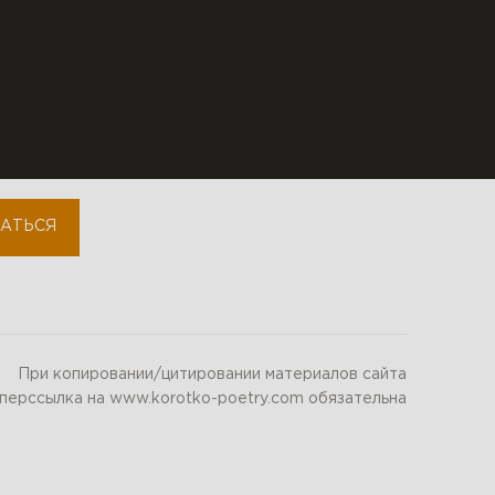
fb-community
youtube
instagram
АТЬСЯ
При копировании/цитировании материалов сайта
иперссылка на www.korotko-poetry.com обязательна