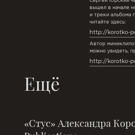
Сергей Юрский ч
вышел в начале н
и треки альбома 
читайте здесь:
http://korotko-p
Автор миниклипо
можно увидеть, п
http://korotko-
Ещё
«Стус» Александра Коро