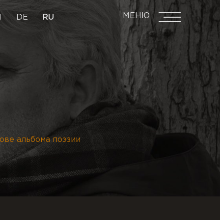
МЕНЮ
N
DE
RU
ове альбома поэзии