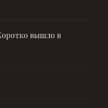
 Коротко вышло в
, растёт
fb-personal