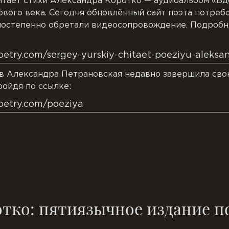
итает стихи Александра Коротко — аудиоальбом «В
ового века. Сегодня обновлённый сайт поэта потреб
постепенно обретали видеосопровождение. Подробн
oetry.com/sergey-yurskiy-chitaet-poeziyu-aleksa
в Александра Петрановская недавно завершила свою
ройдя по ссылке:
poetry.com/poeziya
тко: пятиязычное издание по