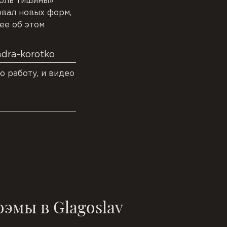
доль тишины»
овал новых форм,
ее об этом
ndra-korotko
 работу, и видео
эмы в Glagoslav