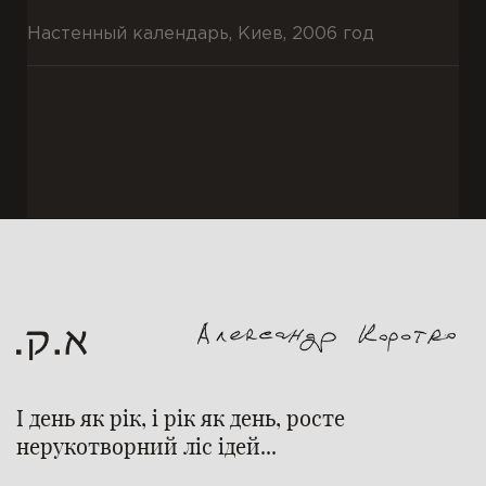
Настенный календарь, Киев, 2006 год
І день як рік, і рік як день, росте
нерукотворний ліс ідей...