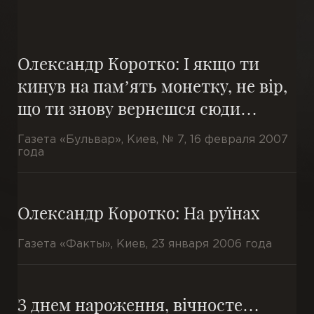
П’єси
Олександр Коротко: І якщо ти
Переклади
кинув на пам’ять монетку, не вір,
що ти знову вернешся сюди…
Підрядкові
Газета «Бульвар», Киев, № 7, 16 февраля 2007
Чернетки
года
Ілюстрації
Олександр Коротко: На руїнах
Публікації
Газета «Факты», Киев, 23 января 2006 года
Книги
З днем нароження, вічносте…