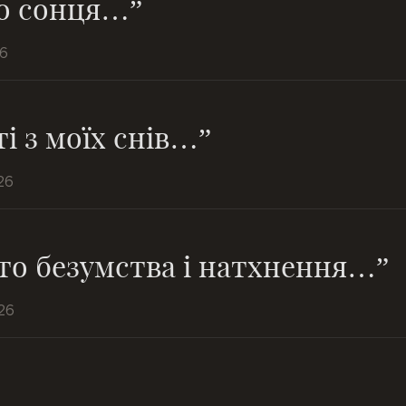
о сонця…”
26
ті з моїх снів…”
26
то безумства і натхнення…”
26
І день як рік, і рік як день, ро