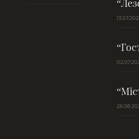
“Лез
13.07.20
“Гос
02.07.20
“Міс
26.06.20