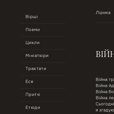
Лірика
Вірші
Поеми
Цикли
ВІЙ
Мініатюри
Трактати
Війна тр
Есе
Війна йд
Війна бі
Притчі
Війна ле
Сьогодн
Етюди
я згаду