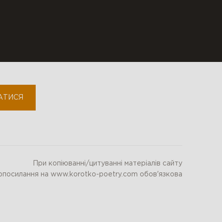
fb-community
youtube
instagram
АТИСЯ
При копіюванні/цитуванні матеріалів сайту
ерпосилання на www.korotko-poetry.com обов'язкова