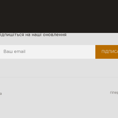
нерукотворний ліс ідей...
ідпишіться на наші оновлення
ПІДПИС
гіп
а