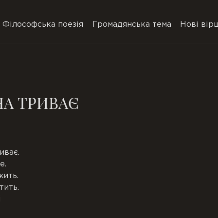
Філософська поезія
Громадянська тема
Нові вір
НА ТРИВАЄ
иває.
е.
жить.
тить.
і
ю