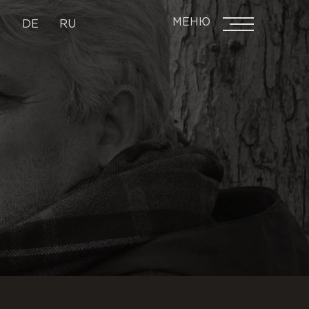
МЕНЮ
N
DE
RU