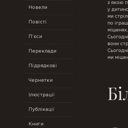
з якою 
Новели
у дитинс
ми стріл
Повісті
по ігра
мішенях.
П’єси
Сьогодн
вони стр
Сьогодн
Переклади
ми мішен
Підрядкові
Чернетки
Бі
Ілюстрації
Публікації
Книги