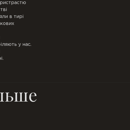
пристрастю
тві
яли в тирі
шкових
і
іляють у нас.
і
і.
льше