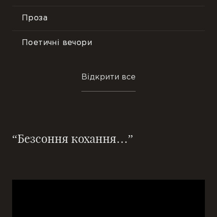
Проза
Поетичні вечори
Пісні
Відкрити все
Події
“Безсоння кохання…”