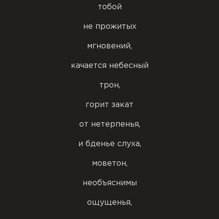
тобой
не прожитых
мгновений,
качается небесный
трон,
горит закат
от нетерпенья,
и бденье слуха,
моветон,
необъяснимы
ощущенья,