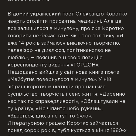
Відомий український поет Олександр Коротко
чверть століття присвятив медицині. Але це
все залишилося в минулому, про яке Коротко
говорити не бажає, втім, як і про політику. «Я
вже 14 років займаюся виключно творчістю,
телевізор не дивлюся, політиканство не
люблю», — пояснив він свою позицію
кореспонденту видання «ГОРДОН».
Нещодавно вийшла у світ нова книга поета
«Майбутнє повернулося в минуле». У ній
зібрані короткі мініатюри про наш час,
суспільство, творчість і сенс життя: «Даремно
нас так по справедливості», «Облаштували не
ту країну», «Не чіпайте небо руками»,
«Здається, дно, а не тут-то було».
Літературною працею Коротко займається
понад сорок років, публікується з кінця 1980-х.