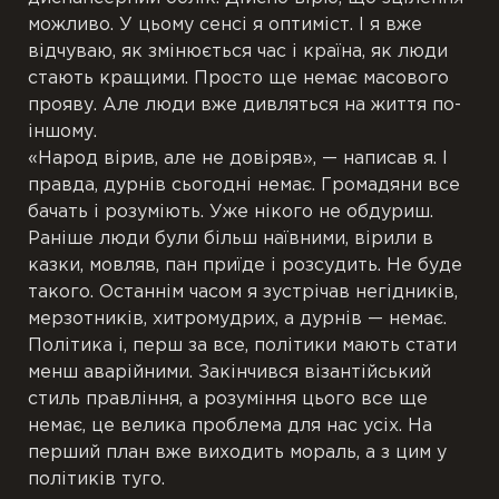
можливо. У цьому сенсі я оптиміст. І я вже
відчуваю, як змінюється час і країна, як люди
стають кращими. Просто ще немає масового
прояву. Але люди вже дивляться на життя по-
іншому.
«Народ вірив, але не довіряв», — написав я. І
правда, дурнів сьогодні немає. Громадяни все
бачать і розуміють. Уже нікого не обдуриш.
Раніше люди були більш наївними, вірили в
казки, мовляв, пан приїде і розсудить. Не буде
такого. Останнім часом я зустрічав негідників,
мерзотників, хитромудрих, а дурнів — немає.
Політика і, перш за все, політики мають стати
менш аварійними. Закінчився візантійський
стиль правління, а розуміння цього все ще
немає, це велика проблема для нас усіх. На
перший план вже виходить мораль, а з цим у
політиків туго.