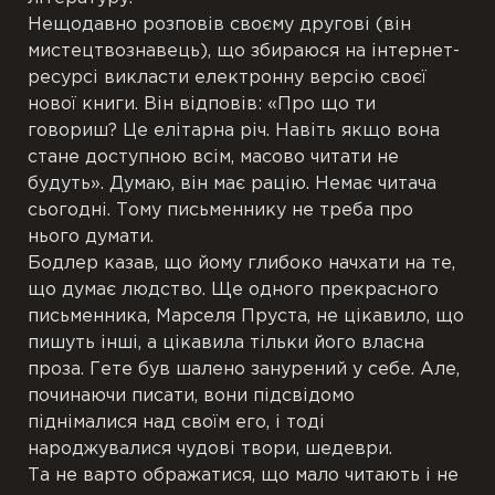
Нещодавно розповів своєму другові (він
мистецтвознавець), що збираюся на інтернет-
ресурсі викласти електронну версію своєї
нової книги. Він відповів: «Про що ти
говориш? Це елітарна річ. Навіть якщо вона
стане доступною всім, масово читати не
будуть». Думаю, він має рацію. Немає читача
сьогодні. Тому письменнику не треба про
нього думати.
Бодлер казав, що йому глибоко начхати на те,
що думає людство. Ще одного прекрасного
письменника, Марселя Пруста, не цікавило, що
пишуть інші, а цікавила тільки його власна
проза. Гете був шалено занурений у себе. Але,
починаючи писати, вони підсвідомо
піднімалися над своїм его, і тоді
народжувалися чудові твори, шедеври.
Та не варто ображатися, що мало читають і не