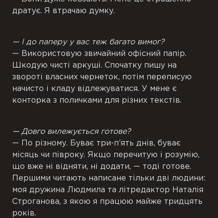
дратує. Я втрачаю думку.
— І до паперу у вас теж багато вимог?
— Використовую звичайний офісний папір.
Шкодую чисті аркуші. Спочатку пишу на
звороті власних чернеток, потім переписую
начисто і кладу відлежуватися. У мене є
конторка з поличками для різних текстів.
— Довго вилежується готове?
— По різному. Буває три-п’ять днів, буває
місяць чи півроку. Якщо перечитую і розумію,
що вже ні відняти, ні додати, — тоді готове.
Першими читають написане тільки дві людини:
моя дружина Людмила та літредактор Наталія
Строганова, з якою я працюю майже тридцять
років.