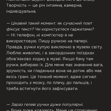
Творчість — це річ інтимна, камерна,
індивідуальна.
— Цікавий такий момент: як сучасний поет
фіксує текст? Чи користуєтеся гаджетами?
— Ні телефон, ні комп’ютер я не
використовую. Пишу ручкою на папері.
Правда, ручки купую виключно в музеях світу.
Люблю живопис, і в закордонних поїздках
обов’язково ходжу в музеї. Якщо бачу там
ручки, вибираю їх. Для мене має значення вага,
зручність, чи гладенька вона на дотик або має
якісь грані. Це тонкий момент, адже сигнал
проходить з мозку, по плечу, до пальців, і
треба встигнути його зафіксувати.
— Зараз гелеві ручки дуже популярні.
— Вони дуже ковзають. Мене це страшенно