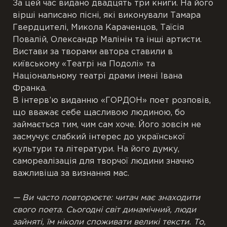
За цей час видано двадцять три книги. На його
вірші написано пісні, які виконували Тамара
Гвердцителі, Микола Караченцов, Таїсія
Повалій, Олександр Малінін та інші артисти.
Вистави за творами автора ставили в
київському «Театрі на Подолі» та
Національному театрі драми імені Івана
Франка.
В інтерв’ю виданню «ГОРДОН» поет розповів,
що вважає себе щасливою людиною, бо
займається тим, чим сам хоче. Його зовсім не
засмучує слабкий інтерес до української
культури та літератури. На його думку,
самореалізація для творчої людини значно
важливіша за визнання мас.
— Ви часто повторюєте: читач має знаходити
свого поета. Сьогодні світ динамічний, люди
зайняті, їм ніколи споживати великі тексти. То,