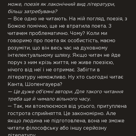
може, поезія як лаконічний вид літератури,
більш затребувана?
— Все одно не читають. На мій погляд, поезія, з
Божою поміччю, ще не втратила поета. З
читачем проблематично. Чому? Коли ми
говоримо про поета як особистість, маємо
розуміти, що він весь час на духовному
інтелектуальному шляху. Якщо читач не йде
поруч з ним крізь життя, не живе поезією,
нічого від неї і не отримає. Забігти в
літературу неможливо. Ну хто сьогодні читає
Канта, Шопенгауера?
— Це дуже об’ємні автори. Для такого читання
треба ще й чимало вільного часу.
— Так, ми втомлюємося від усього, притуплена
гострота сприйняття. Це закономірно. Але
якщо людина не підготовлена, вона не зможе
читати філософську або іншу серйозну
літературу.