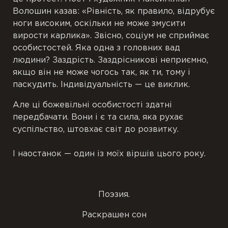
Волошин казав: «Рівність, як правило, відрубує
ноги високим, оскільки не може змусити
вирости карлика». Звісно, соціум не сприймає
особистостей. Яка одна з головних вад
людини? Заздрість. Заздрісникові неприємно,
якщо він не може чогось так, як ти, тому і
паскудить. Індивідуальність — це виклик.
Але ці божевільні особистості здатні
передбачати. Вони і є та сила, яка рухає
суспільство, штовхає світ до розвитку.
І наостанок — один із моїх віршів цього року.
Поэзия.
Раскрашен сон