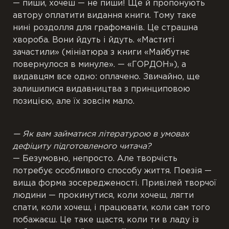
— пиши, хочеш — не пиши! Ще й пропонують
автору оплатити видання книги. Тому таке
нині роздолля для графоманів. Це страшна
хвороба. Вони йдуть і йдуть. «Маститі
зачастили» (мініатюра з книги «Майбутнє
повернулося в минуле». — «ГОРДОН»), а
видавцям все одно: оплачено. Звичайно, ще
залишилися видавництва з принциповою
позицією, але їх зовсім мало.
— Як вам займатися літературою в умовах
дефіциту підготовленого читача?
— Безумовно, непросто. Але творчість
потребує особливого способу життя. Поезія —
вища форма зосередженості. Привілей творчої
людини — прокинутися, коли хочеш, лягти
спати, коли хочеш, і працювати, коли сам того
побажаєш. Це таке щастя, коли ти в ладу із