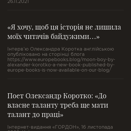
26.11.2021
«Я хочу, щоб ця історія не лишила
моїх читачів байдужими…»
Інтерв’ю Олександра Коротка англійською
опубліковано на сторінці блога
https://www.europebooks.blog/moon-boy-by-
alexander-korotko-a-new-book-published-by-
europe-books-is-now-available-on-our-blog/
Поет Олександр Коротко: «До
власне таланту треба ще мати
талант до праці»
Інтернет-видання «ГОРДОН», 16 листопада