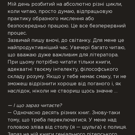
Мій день розбитий на абсолютно різні цикли,
коли читаю, просто думаю, відпрацьовую
практику образного мислення або
безпосередньо працюю. Це все безперервний
процес.
Зазвичай пишу вночі, до світанку. Для мене це
найпродуктивніший час. Увечері багато читаю,
що вважаю дуже важливим для літератора.
При цьому потрібно читати тільки книги,
адекватні твоєму інтелекту, філософського
складу розуму. Якщо у тебе немає смаку, ти не
зможеш відрізнити хороше від поганого і, як
наслідок, ніколи не створиш щось значне …
— І що зараз читаєте?
— Одночасно десять різних книг. Знову-таки
тому, що треба переключатися. У мене над
головою зліва від столу (я — шульга) є полиця.
Зараз на ній книги геніального пітерського