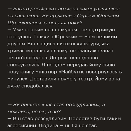
— Багато російських артистів виконували пісні
на ваші вірші. Ви дружили з Сергієм Юрським.
Що змінилося за останні роки?
— Уже ні з ким не спілкуюся і не підтримую
стосунків. Тільки з Юрським — моїм великим
другом. Він людина високої культури, яка
тримає моральну планку, не заангажована і
некон’юнктурна. До речі, нещодавно
спілкувалися. Я поїздом передав йому свою
нову книгу мініатюр «Майбутнє повернулося в
минуле». Доставили прямо у театр. Йому вона
дуже сподобалася.
— Ви пишете: «Час став розсудливим», а
можливо, не він, а ви?
— Він став розсудливим. Перестав бути таким
агресивним. Людина — ні. І я не став