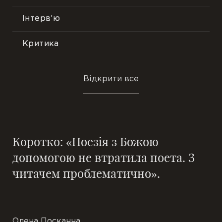
Інтерв’ю
Критика
Преса
Відкрити все
Події
Фотопрезентації
Коротко: «Поезія з Божою
Відгуки
допомогою не втратила поета. З
читачем проблематично».
Цитати
Олена Посканна