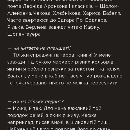
поета Леоніда Аронзона і класиків — Шолом-
Алейхема, Чехова, Хлєбнікова, Хармса, Бабеля.
Часто звертаюся до Едгара По, Бодлера,
Рільке, Верлена, завжди читаю Кафку,
Шопенгауера.
— Чи читаєте на планшеті?
— Тільки справжні паперові книги! У мене
завжди під рукою маркери різних кольорів,
якими я роблю позначки за текстом і на полях.
Взагалі, у мене в кабінеті все чітко розкладено
і структуровано, нічого не можна пересунути.
— Ви настільки педант?
— Може, й так. Для мене важливий той
порядок речей, з яким я живу. Кафка,
наприклад, писав вночі, в цілковитій тиші.
Найменший шурхіт доводив його до сказу.