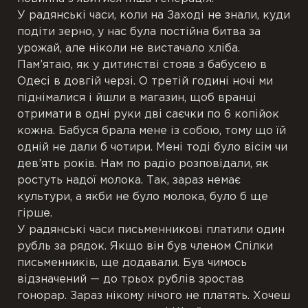
У радянські часи, коли на Заході не знали, куди
подіти зерно, у нас була постійна битва за
урожай, але ніколи не вистачало хліба.
Пам’ятаю, як у дитинстві стояв з бабусею в
Одесі в довгій черзі. О третій годині ночі ми
піднімалися і йшли в магазин, щоб вранці
отримати в одні руки дві саєчки по 6 копійок
кожна. Бабуся брала мене із собою, тому що їй
одній не дали б чотири. Мені тоді було вісім чи
дев’ять років. Нам по радіо розповідали, як
ростуть надої молока. Так, зараз немає
культури, а якби не було молока, було б ще
гірше.
У радянські часи письменникові платили один
рубль за рядок. Якщо він був членом Спілки
письменників, ще додавали. Був чимось
відзначений — до трьох рублів зростав
гонорар. Зараз нікому нічого не платять. Хочеш