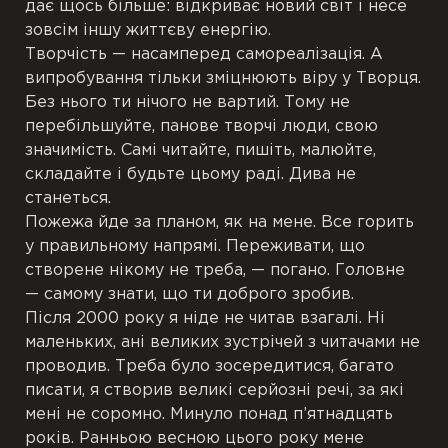
дає щось більше: відкриває новий світ і несе
зовсім іншу життєву енергію.
Творчість — насамперед самореалізація. А
випробування тільки зміцнюють віру у Творця.
Без нього ти нічого не вартий. Тому не
перебільшуйте, панове творчі люди, свою
значимість. Самі читайте, пишіть, малюйте,
складайте і будьте цьому раді. Дива не
станеться.
Пожежа йде за планом, як на мене. Все горить
у правильному напрямі. Переживати, що
створене нікому не треба, — погано. Головне
— самому знати, що ти доброго зробив.
Після 2000 року я ніде не читав взагалі. Ні
маленьких, ані великих зустрічей з читачами не
проводив. Треба було зосередитися, багато
писати, я створив великі серйозні речі, за які
мені не соромно. Минуло понад п’ятнадцять
років. Ранньою весною цього року мене