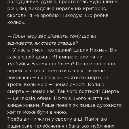
розсудливим, думаю, просто став мудрішим. Є
речі, які, виходячи з моральних критеріїв,
сьогодні я не зроблю і шкодую, що робив
колись.
— Плин часу вас цікавить, тому що ви
відчуваєте, як стаєте старше?
— У нас в Умані похований Цадик Нахман. Він
казав своїй дочці: «Я вмираю, але ти не
турбуйся. В чому проблема? Це все одно, що
перейти з однієї кімнати в іншу. Ти мене
покличеш — і я почую». Боятися смерті не
треба. Коли ми є — немає смерті. Коли є
смерть — немає нас. Так чого боятися? Смерть
— це ілюзія, обман. Ніхто з цього життя не
вийде живим. Лише поезія як явище духовного
життя може бути вічною.
Треба вміти жити у своєму віці. Пам’ятаю
радянське телебачення і багатьох публічних