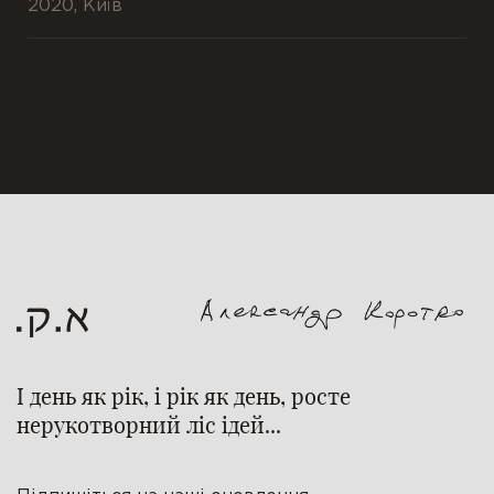
2020, Київ
І день як рік, і рік як день, росте
нерукотворний ліс ідей...