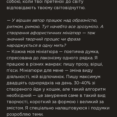
собою, коли твої претензії до світу
відповідають твоєму світовідчуттю.
— У віршах автор працює над образністю,
ритмом, римою. Тут начебто все зрозуміло. А
створення афористичних мініатюр — теж
значний творчий процес чи фраза
народжується в одну мить?
— Кожна моя мініатюра — поетична думка,
спресована до лаконізму одного рядка. Я
працюю в різних жанрах: пишу прозу, вірші,
п’єси. Мініатюри для мене — зміна виду
діяльності, мій відпочинок. Пишу максимум
двадцять однорядків на день. 30–40% зі
створеного йде у кошик, але такий алгоритм
необхідний — це занурення саме в такий вид
творчості, короткий за формою і великий за
змістом. Я спеціально налаштовуюся і подумки
розробляю теми.