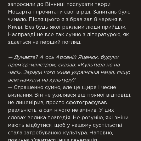
запросили до Вінниці послухати твори
Моцарта і прочитати свої вірші. Запитань було
чимало. Після цього я зібрав зал 8 червня в
Києві. Без будь-якої реклами люди прийшли.
Насправді не все так сумно з літературою, як
здається на перший погляд.
— Думаєте? А ось Арсеній Яценюк, будучи
прем’єр-міністром, сказав: «Культура не на
часі». Заради чого живе українська нація, якщо
всім начхати на культуру?
— Страшенно сумно, але це щире і чесне
визнання. Він не ухилявся від прямої відповіді,
не лицемірив, просто сфотографував
реальність, а сам нічого не змінив. У цих
словах велика трагедія. Не розумію, які зміни
мають відбутися, щоб у нашому суспільстві
стала затребуваною культура. Напевно,
повинна з’явитися інша генерація.