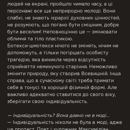
людей на екрані, пройшло чимало часу, а ці
персонажі все ще неприродно молоді. Вони
слабкі, не знають ієрархії духовних цінностей,
не розуміють, що погано бути смішним, добре
бути веселим! Неповноцінно це — змінювати
обличчя та тіло пластикою.
Ботекси-шмотекси нічого не змінять, нічим не
допоможуть, а тільки погіршать особисту
трагедію, яка виникла через відсутність
сприйняття неминучого старіння. Неможливо
змінити природу, яку створив Всевишній. Інша
справа, що в сучасному світі треба тримати
себе в тонусі та хорошій фізичній формі. Але
важливо адекватно ставитися до свого віку,
зберігати свою індивідуальність.
— Індивідуальність? Вона давно не в моді…
— Індивідуальність ніколи не була в моді, адже
це протест. Поет і художник Максиміліан