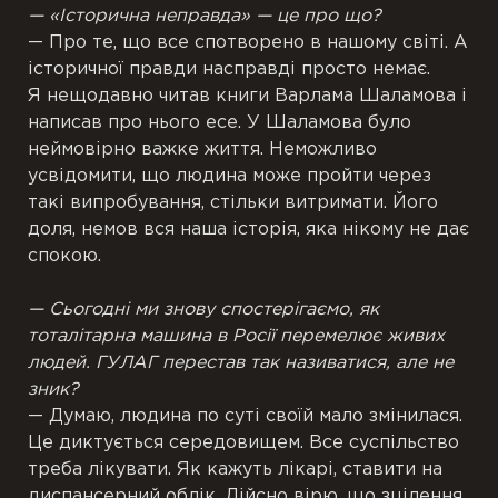
— «Історична неправда» — це про що?
— Про те, що все спотворено в нашому світі. А
історичної правди насправді просто немає.
Я нещодавно читав книги Варлама Шаламова і
написав про нього есе. У Шаламова було
неймовірно важке життя. Неможливо
усвідомити, що людина може пройти через
такі випробування, стільки витримати. Його
доля, немов вся наша історія, яка нікому не дає
спокою.
— Сьогодні ми знову спостерігаємо, як
тоталітарна машина в Росії перемелює живих
людей. ГУЛАГ перестав так називатися, але не
зник?
— Думаю, людина по суті своїй мало змінилася.
Це диктується середовищем. Все суспільство
треба лікувати. Як кажуть лікарі, ставити на
диспансерний облік. Дійсно вірю, що зцілення