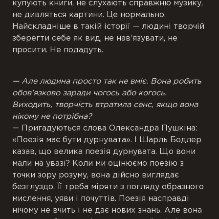
купують книги, не слухають справжню музику,
не дивляться картини. Це нормально.
Найскладніше в такій історії — людині творчій
зберегти себе як вид, не нав’язувати, не
просити. Не подадуть.
— Але людина просто так не вміє. Вона робить
обов’язково заради чогось або когось.
Виходить, творчість втратила сенс, якщо вона
нікому не потрібна?
— Пригадуються слова Олександра Пушкіна:
«Поезія має бути дурнувата». І Шарль Бодлер
казав, що велика поезія дурнувата. Що вони
мали на увазі? Коли ми оцінюємо поезію з
точки зору розуму, вона дійсно виглядає
безглуздо. Її треба міряти з погляду образного
мислення, уяви і почуттів. Поезія насправді
нічому не вчить і не дає нових знань. Але вона