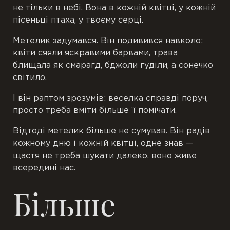
не тільки в небі. Вона в кожній квітці, у кожній
пісеньці птаха, у твоєму серці.
Метелик задумався. Він подивився навколо:
квіти сяяли яскравими барвами, трава
блищала як смарагд, бджоли гуділи, а сонечко
світило.
І він раптом зрозумів: веселка справді поруч,
просто треба вміти більше її помічати.
Відтоді метелик більше не сумував. Він радів
кожному дню і кожній квітці, одне знав —
щастя не треба шукати далеко, воно живе
всередині нас.
Більше