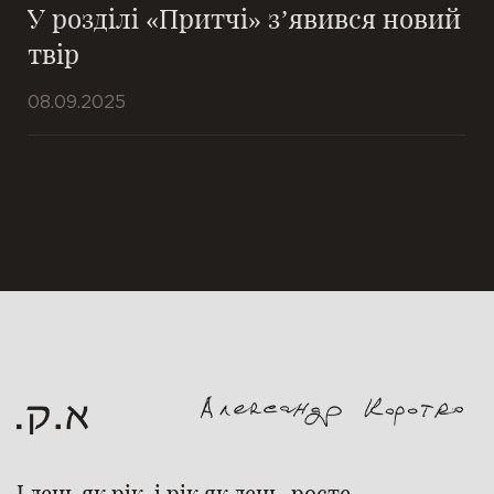
У розділі «Притчі» з’явився новий
твір
08.09.2025
І день як рік, і рік як день, росте