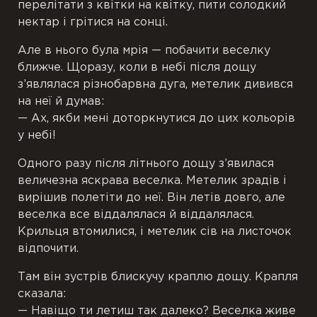
перелітати з квітки на квітку, пити солодкий
нектар і грітися на сонці.
Але в нього була мрія — побачити веселку
ближче. Щоразу, коли в небі після дощу
з’являлася різнобарвна дуга, метелик дивився
на неї й думав:
— Ах, якби мені доторкнутися до цих кольорів
у небі!
Одного разу після літнього дощу з’явилася
величезна яскрава веселка. Метелик зрадів і
вирішив полетіти до неї. Він летів довго, але
веселка все віддалялася й віддалялася.
Крильця втомилися, і метелик сів на листочок
відпочити.
Там він зустрів блискучу краплю дощу. Крапля
сказала:
— Навіщо ти летиш так далеко? Веселка живе