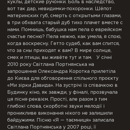
куклы, детские ручонки. Боль в наследство,
вот так дар, невидимки-похоронки. Шёпот
материнских губ, смерть с открытыми глазами,
в три обхвата старый дуб тихо плачет вместе с
нами. Помнишь, бабушка нам пела о еврейском
счастье песню? Пела нежно, как умела, я спою,
когда воскресну. Гетто судеб, как вам спится,
что за сны приходят к вам? В мире солнце,
смех и птицы, вы живёте тут и там. У січні
2010 року Світлана Портнянська на
запрошення Олександра Коротка прилетіла
до Києва для обговорення спільного проєкту
«Ми зірки Давида». На зустрічі із співачкою в
Будинку кіно, як завжди, у фіналі, прозвучала
ця пісня-реквієм. Прості, але разом з тим
глибокі слова, скорботні звуки мелодії і
проникливе виконання нікого не залишили
байдужими. Пісню «Я — таємниця» записала
Світлана Портнянська у ​​2007 році, її