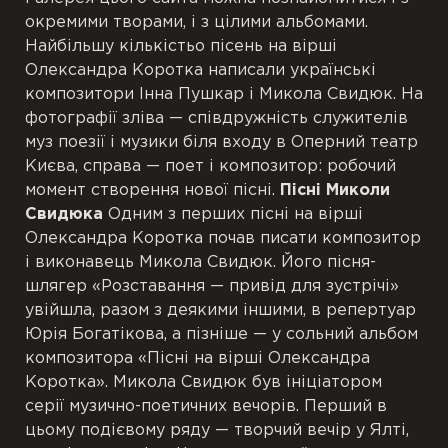
окремими творами, і з цілими альбомами.
Найбільшу кількістьо пісень на вірші
Олександра Коротка написали українські
композитори Інна Пушкар і Микола Свидюк. На
фотографії зліва — співдружність служителів
муз поезії і музики біля входу в Оперний театр
Києва, справа — поет і композитор: робочий
момент створення нової пісні.
Пісні Миколи
Свидюка
Одним з перших пісні на вірші
Олександра Коротка почав писати композитор
і виконавець Микола Свидюк. Його пісня-
шлягер «Розставання — привід для зустрічі»
увійшла, разом з деякими іншими, в репертуар
Юрія Богатікова, а пізніше — у сольний альбом
композитора «Пісні на вірші Олександра
Коротка». Микола Свидюк був ініціатором
серії музично-поетичних вечорів. Перший в
цьому подієвому ряду — творчий вечір у Ялті,