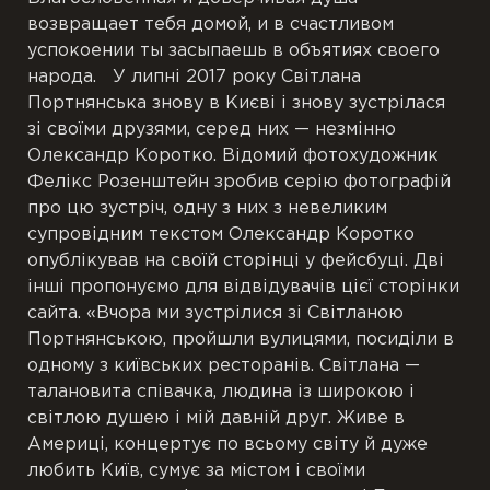
возвращает тебя домой, и в счастливом
успокоении ты засыпаешь в объятиях своего
народа. У липні 2017 року Світлана
Портнянська знову в Києві і знову зустрілася
зі своїми друзями, серед них — незмінно
Олександр Коротко. Відомий фотохудожник
Фелікс Розенштейн зробив серію фотографій
про цю зустріч, одну з них з невеликим
супровідним текстом Олександр Коротко
опублікував на своїй сторінці у фейсбуці. Дві
інші пропонуємо для відвідувачів цієї сторінки
сайта. «Вчора ми зустрілися зі Світланою
Портнянською, пройшли вулицями, посиділи в
одному з київських ресторанів. Світлана —
талановита співачка, людина із широкою і
світлою душею і мій давній друг. Живе в
Америці, концертує по всьому світу й дуже
любить Київ, сумує за містом і своїми