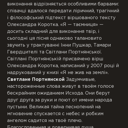
виконання відрізняється особливими барвами:
співачці вдалося передати ліричний, трагічний
і філософський підтекст віршованого тексту
Олександра Коротка. «Я — таємниця» —
досить складний для виконання твір, і
сьогодні ця пісня однаково талановито
звучить у трактуванні Інни Пушкар, Тамари
Гвердцителі та Світлани Портнянської.
Світлані Портнянській присвячено вірш
Олександра Коротка, написаний у 2007 році й
надрукований у книзі «Я не жив на землі».
Светлане Портнянской
Задумчивые,
настороженные слова живут в твоём голосе
бескрайним ожиданием Исхода. Они берут
друг друга за руки и поют от имени народа
пустыни. Великая тайна песнопений на
мгновение спускается с небес и робким
ангелом садится на твоё плечо.
Благословенная и доверчивая душа