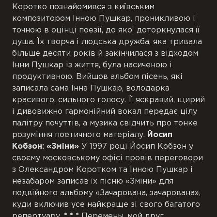
Коротко познайомився з київським
композитором Інною Пушкар, проникливою ​​і
точною в оцінці поезії, до якої доторкнулася її
душа. Їх творча і людська дружба, яка тривала
більше десяти років й закінчилася з відходом
Інни Пушкар із життя, була насиченою і
продуктивною. Вийшов альбом пісень, які
записала сама Інна Пушкар, володарка
красивого, сильного голосу. Її яскравий, щирий
і дивовижно гармонійний вокал передає цілу
палітру почуттів, а музика свідчить про тонке
розуміння поетичного матеріалу.
Йосип
Кобзон: «Зміни»
У 1997 році Йосип Кобзон у
своєму московському офісі провів переговори
з Олександром Коротком та Інною Пушкар і
незабаром записав їх пісню «Зміни» для
подвійного альбому «Зачарована, зачарована»,
куди включив усе найкраще зі свого багатого
репертуару.
* * *
Перемены, мой друг,