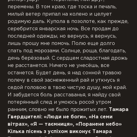
перемены. В том краю, где тоска и печаль,
милый ветер припал на колено и целует
родимую даль. Купола в позолоте, как прежде,
серебрится январская ночь. Все продам до
последней одежды, но вернусь, я вернусь,
лишь прошу мне помочь. Полю еще долго
спать под морозами. Солнце, роща, благодать,
день берёзовый. С сердцем сладостная дрожь
не расстанется. Ничего не унесёшь, все
останется. Будет день, я над сонной травою
полечу в свой заснеженный рай и уткнусь я
седой головою в твою чистую душу, мой край.
И забудется боль расставанья, я найду свой
потерянный след и умоюсь росой утром
ранним, словно не было прожитых лет.
Тамара
Гвердцителі: «Люди не боги», «На семи
вітрах», «Я
—
таємниця», «
Поранене
небо»
Кілька пісень з успіхом виконує Тамара