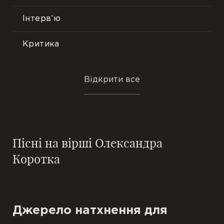
Інтерв’ю
Критика
Преса
Відкрити все
Події
Фотопрезентації
Пісні на вірші Олександра
Відгуки
Коротка
Цитати
Джерело натхнення для