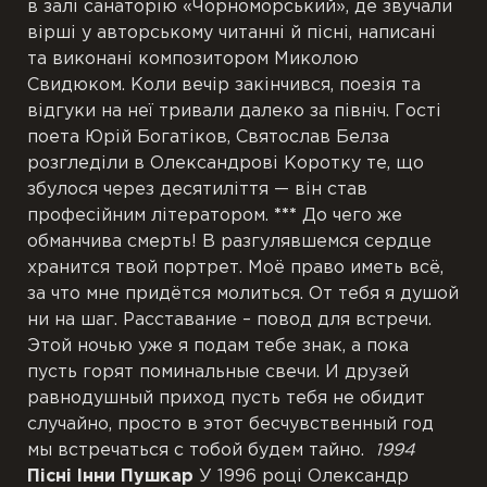
в залі санаторію «Чорноморський», де звучали
вірші у авторському читанні й пісні, написані
та виконані композитором Миколою
Свидюком. Коли вечір закінчився, поезія та
відгуки на неї тривали далеко за північ. Гості
поета Юрій Богатіков, Святослав Белза
розгледіли в Олександрові Коротку те, що
збулося через десятиліття — він став
професійним літератором.
***
До чего же
обманчива смерть! В разгулявшемся сердце
хранится твой портрет. Моё право иметь всё,
за что мне придётся молиться. От тебя я душой
ни на шаг. Расставание – повод для встречи.
Этой ночью уже я подам тебе знак, а пока
пусть горят поминальные свечи. И друзей
равнодушный приход пусть тебя не обидит
случайно, просто в этот бесчувственный год
мы встречаться с тобой будем тайно.
1994
Пісні Інни Пушкар
У 1996 році Олександр