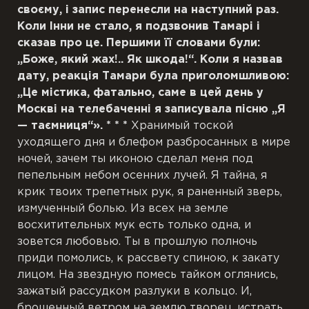
своєму, і запис перенесли на наступний раз.
Коли Інни не стало, я подзвонив Тамар
і
і
сказав про це. Першими її словами були:
„
Боже, який жах!.. Як шкода!
“
. Коли я назвав
дату, реакція Тамари була приголомшливою:
„
Це містика, фатально, саме в цей день
у
Москві на телебаченні я записувала пісню
„
Я
—
таємниця
“
».
* * *
Хранимый тоской
уходящего дня и блефом разбросанных в мире
ночей, зачем ты иконою сделал меня под
пепельным небом осенних лучей. Я тайна, я
крик твоих трепетных рук, я раненный зверь,
измученный болью. Из всех на земле
восхитительных мук есть только одна, и
зовется любовью. Ты в прошлую полночь
приди помолись, к рассвету спиною, к закату
лицом. На звездную помесь тайком оглянись,
зажатый рассудком разлуки в кольцо. И,
брошенный ветром на землю творец, истрать