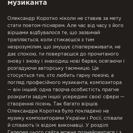
музиканта
Олександр Коротко ніколи не ставив за мету
стати поетом-піснярем. Але час від часу з його
віршами відбувалося те, що зазвичай
трапляється, коли стикаєшся з тим
незрозумілим, що змушує співпереживати, не
дає спокою, ти повертаєшся до прочитаного
знову і знову і знаходиш нові барви, осягаючи і
розгадуючи авторську таємницю. Це
стосується тих, хто любить гарну поезію, а
погляд професійного музиканта, композитора
— він інший: одна творча особистість прагне
розкрити задум іншої усередині своєї сфери —
створення пісень. Так багато віршів
Олександра Коротка було покладено на
музику композиторами України і Росії, співали
й співають їх відомі виконавці. У розділі
Галерея цього сайта можна познайомитися і з