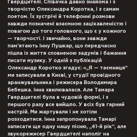
Гвердцителі. Співачка давно знайома і з
творчістю Олександра Коротк
а,
і з самим
поетом. Їх зустрічі
й
телефонні розмови
завжди
позначені взаємною зацікавленістю
і
повагою до того головного, що є у кожного
—
творчості. І звичайно, вони завжди
пам
’
ятають Інну Пушкар,
що
передчасно
пішла
із життя сповненою
задумів і бажання
писати
музику.
У
одній з публікацій
Олександр Коротко згадує: «
„
Я
—
таємниця
“
ми записували в Києві,
у
студії провідного
аранжувальника і режисера Володимира
Бебешка. Інна хвилювалася. Але Тамара
Гвердцителі була в чудовій формі, і з
першого разу все вийшло. У всіх був гарний
настрій. Ми жартували і не хотіли
розходитися. Інна запропонувала Тамарі
записати ще одну нашу пісню,
„
41-й рік
“
, але
звукорежисер Гвердцителі наполіг на