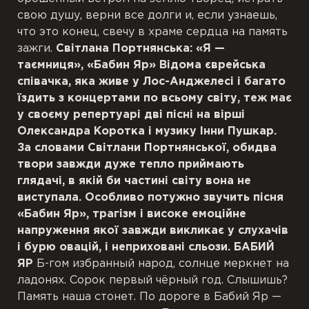
свою душу, верни все долги и, если узнаешь,
что это конец, свечу в храме сердца на память
зажги.
Світлана Портнянс
ь
ка: «Я
—
таємниця», «Бабин Яр»
Відома єврейська
співачка, яка живе
у
Лос-Анджелесі і багато
їздить з концертами
по всьому світу, теж має
у
своєму репертуарі дві пісні на вірші
Олександра Коротк
а
і музику Інни Пушкар.
За словами Світлани Портнянс
ь
ко
ї
, обидва
твори завжди дуже тепло приймають
глядачі, в якій би частині світу вона не
виступала. Особливо потужно звучить пісня
«Бабин Яр», трагізм і висок
е
емоційне
напруження якої завжди викликає у слухачів
і бурю овацій, і неприховані сльози.
БАБИЙ
ЯР
Б-гом избранный народ, солнце меркнет на
ладонях. Сорок первый чёрный год. Слышишь?
Память наша стонет. По дороге в Бабий Яр —