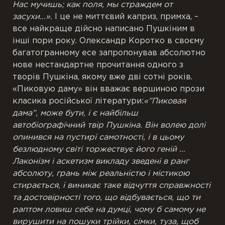
Нас мучишь; как поля, мы страждем от
засухи…».
І це не миттєвий каприз, примха, –
все найкраще
дійсно написано Пушкіним в
інші пори року.
Олександр Коротко в своєму
багатогранному есе запропонував абсолютно
нове нестандартне прочитання одного з
творів Пушкіна, якому вже дві сотні років.
«Пиковую даму» він вважає вершиною прози
класика російської літератури:
«”Пиковая
дама”, може бути, і є
найбільш
автобіографічний твір Пушкіна. Він волею долі
опинився на пустирі самотності, і в цьому
безлюдному світі торжествує його геній …
Лаконізм і аскетизм викладу зведені в ранг
абсолюту, грань між реальністю і містикою
стирається, і виникає таке відчуття справжності
та достовірності того, що відбувається, що ти
раптом ловиш себе на
думці
, чому б самому не
вирушити на пошуки трійки, сімки, туза, щоб