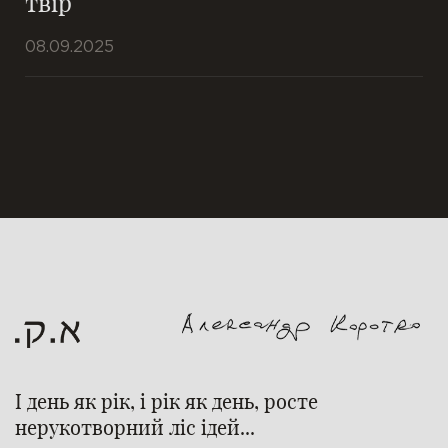
твір
08.09.2025
І день як рік, і рік як день, росте
нерукотворний ліс ідей...