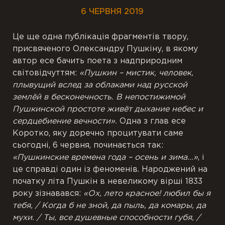
6 ЧЕРВНЯ 2019
Це
ще
одна
публікація
фрагментів
твору
,
присвяченого
Олександру
Пушкіну
,
в
якому
автор
есе
бачить
поета
з надприродним
світовідчуттям
:
«Пушкин – мистик, человек,
плывущий вслед за облаками над русской
землёй в бесконечность. В непостижимой
Пушкинской простоте живёт дыхание небес и
сердцебиение вечности».
Одна
з
глав
есе
Коротко
,
яку
доречно
процитувати
саме
сьогодні
,
6 червня, починається так
:
«Пушкинские времена года – осень и зима…»
, і
це справді один із феноменів. Народжений
на
початку
літа Пушкін в невеликому вірші 1833
року
зізнавався
:
«Ох, лето красное! любил бы я
тебя, / Когда б не зной, да пыль, да комары, да
мухи. / Ты, все душевные способности губя, /