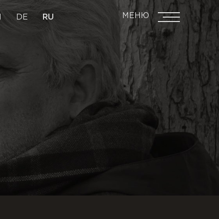
МЕНЮ
N
DE
RU