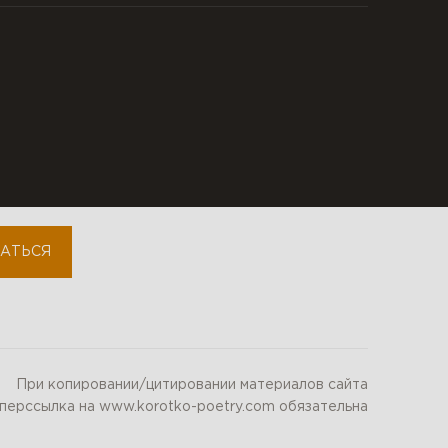
, растёт
fb-personal
fb-community
youtube
instagram
АТЬСЯ
При копировании/цитировании материалов сайта
иперссылка на www.korotko-poetry.com обязательна