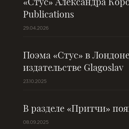
«Стус» Александра Коро
Publications
29.04.2026
Поэма «Стус» в Лондоне
издательстве Glagoslav
23.10.2025
В разделе «Притчи» поя
08.09.2025