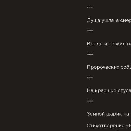
***
Душа ушла, а сме
***
Вроде и не жил на
***
Пророческих собы
***
На краешке стула
***
Земной шарик на 
Стихотворение «В