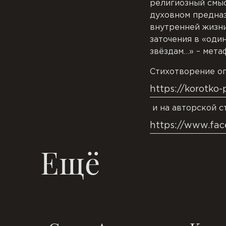
религиозный смыс
духовном предназ
внутренней жизни
заточения в «один
звёздам…» – мета
Стихотворение оп
https://korotko-
и на авторской с
https://www.fac
Ещё