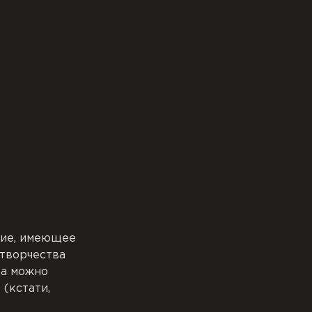
ние, имеющее
 творчества
ра можно
(кстати,