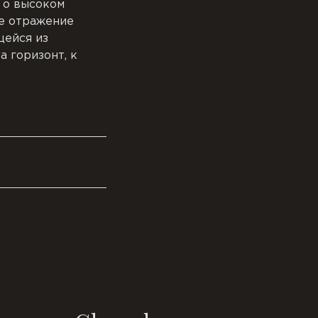
 о высоком
ое отражение
щейся из
а горизонт, к