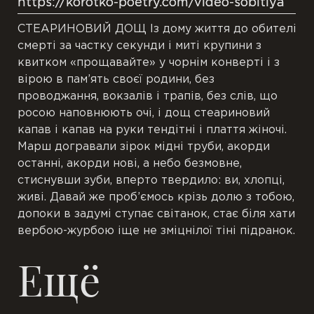
https://korotko-poetry.com/video-sobitiya
СТЕАРИНОВИЙ ДОЩ Із дому життя до обителі
смерті за частку секунди і миті крупини з
квитком «прощавайте» у чорнім конверті і з
вірою в пам’ять своєї родини, без
проводжання, вокзалів і трапів, без слів, що
росою наповнюють очі, і дощ стеариновий
капав і капав на руки тендітні і плаття жіночі.
Марш догравали зірок мідні труби, акорди
останні, акорди нові, а небо безмовне,
стиснувши зуби, вперто твердило: ви, хлопці,
живі. Давай же проб’ємось крізь долю з тобою,
допоки в задумі ступає світанок, стає біля хати
вербою-журбою іще не зміцнілої тіні підранок.
Ещё