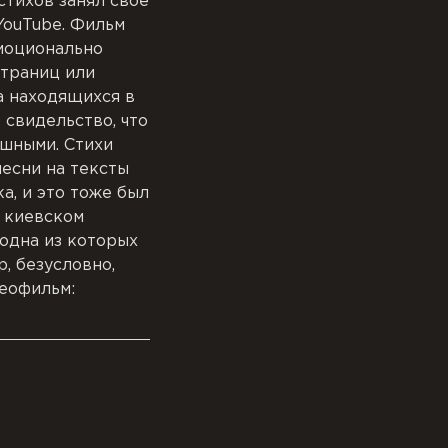
стихов занял своё
YouTube. Фильм
эмоционально
страниц или
а находящихся в
 свидельство, что
ушными. Стихи
песни на тексты
, и это тоже был
 киевском
 одна из которых
, безусловно,
деофильм: