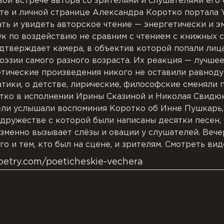
ой встрече автора со зрителями и слушателями его 
йте и личной странице Александра Коротко портала 
ть и увидеть авторское чтение — энергетически и 
ук по воздействию не сравним с чтением с книжных 
одтверждает камера, в объектив которой попали лиц
оэзии самого разного возраста. Их реакция — лучшее
тические произведения никого не оставили равнод
тики, о детстве, лирические, философские сменяли 
ко в исполнении Ирины Сказиной и Николая Свидюка
ели услышали воспоминия Коротко об Инне Пушкарь,
одружестве с которой были написаны десятки песен,
зменно вызывает слёзы и овации у слушателей. Вечер
го и тем, кто был на сцене, и зрителям. Смотреть ви
poetry.com/poeticheskie-vechera