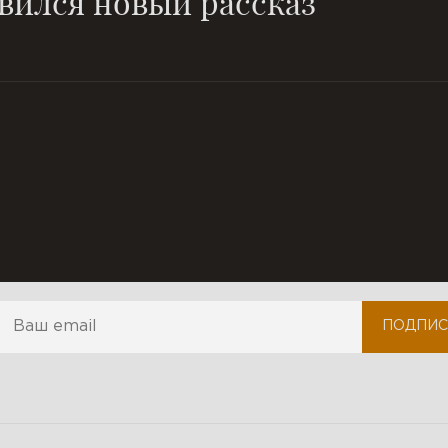
вился новый рассказ
И день как год, и год как день
нерукотворный лес идей...
одпишитесь на наши обновления
ПОДПИС