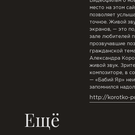
Видеофильм о нов
место на этом са
позволяет услыша
точное. Живой зв
экранов, — это п
зале любителей п
прозвучавшие поэ
гражданской тема
Александра Корот
живой звук. Зрит
композиторе, в с
— «Бабий Яр» неи
запомнился надол
http://korotko-
Ещё