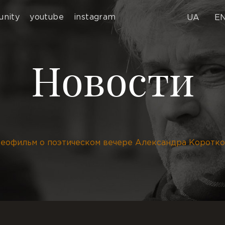
nity
youtube
instagram
UA
E
Новости
еофильм о поэтическом вечере Александра Коротко