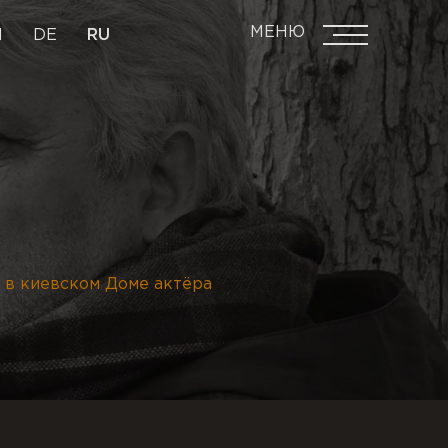
МЕНЮ
N
DE
RU
 в киевском Доме актёра