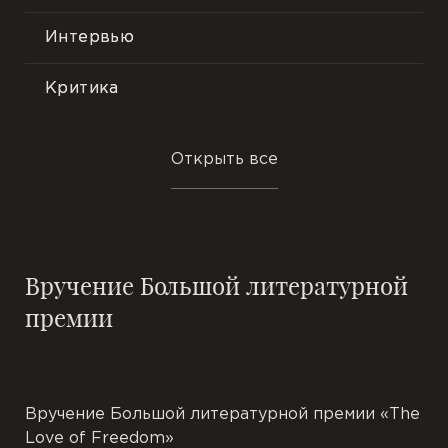
Интервью
Критика
Пресса
Открыть все
События
Фотопрезентации
Вручение Большой литературной
Отзывы
премии
Цитаты
Вручение Большой литературной премии «The
Love of Freedom»