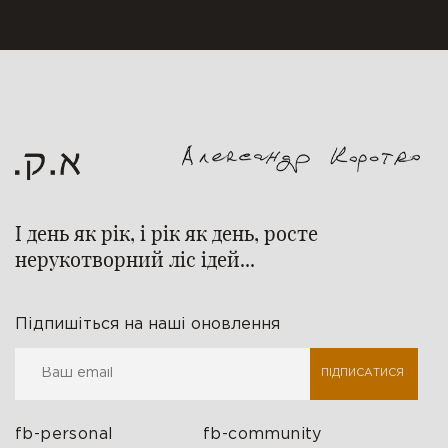
І день як рік, і рік як день, росте
нерукотворний ліс ідей...
Підпишіться на наші оновлення
ПІДПИСАТИСЯ
fb-personal
fb-community