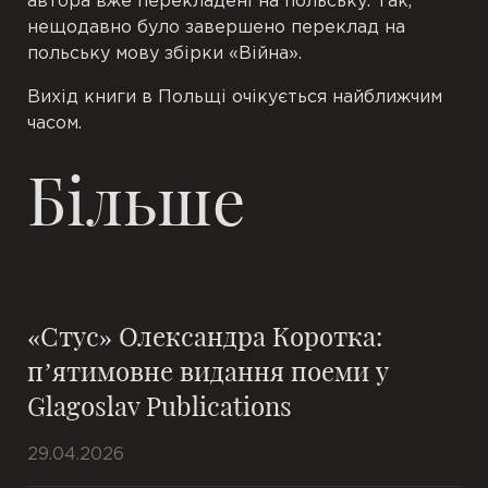
автора вже перекладені на польську. Так,
нещодавно було завершено переклад на
польську мову збірки
«Війна».
Вихід книги в Польщі очікується найближчим
часом.
Більше
«Стус» Олександра Коротка:
п’ятимовне видання поеми у
Glagoslav Publications
29.04.2026