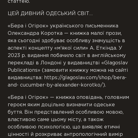
статтею.
ЦЕЙ ДИВНИЙ ОДЕСЬКИЙ СВІТ…
«Бера і Огірок» українського письменника
Олександра Коротка — книжка малої прози,
яка сьогодні здобуває особливу значущість в
аспекті концепту «м’якої сили» А. Еткінда. У
2023 р. видання побачило світ в англійському
перекладі в Лондоні у видавництві «Glagoslav
Publications» (замовити книжку можна на сайті
видавництва: https://glagoslav.com/shop/bera-
and- cucumber-by-alexander-korotko/).
«Бера і Огірок» — книжка оповідань, головним
героєм яким доцільно визначити одеське
буття. Він представлений особливою мовою,
властивою саме цьому місту, а також
особливою психологією, що виявляє етичні
цінності й розкриває антропологічний вимір