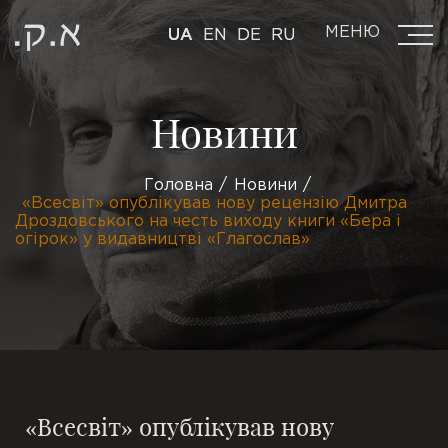
МЕНЮ
UA
EN
DE
RU
Новини
Головна
Новини
«Всесвіт» опублікував нову рецензію Дмитра
Дроздовського на честь виходу книги «Бера і
огірок» у видавництві «Глагослав»
«Всесвіт» опублікував нову