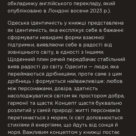
обкладинку англійського перекладу, який
опубліковано в Лондоні восени 2023 р.).
Одеська ідентичність у книжці представлена
як ідентичність, яка експлікує себе в бажанні
сформувати невидимі форми взаємної
підтримки, виявляючи себе в радості від
зовнішнього світу, в єдності з Іншими.
Щоденний плин речей передбачає стабільний
вияв радості до світу. Одесити — люди, яка
переймаються дрібницями, проте саме з цим
дрібниць і формується найважливіше: любов
між персонажами, довіра, здатність
насолоджуватися світом як простором добра,
гармонії та щастя. Концепт щастя буквально
розлитий у самій природі: житті персонажів
перетинається з морем, їх світ доповнюється
стихіями й енергіями, що йдуть від сонця й
моря. Важливим концептом у книжці постає