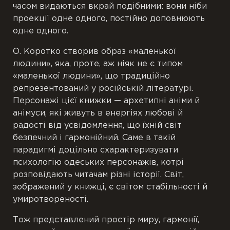
часом видаються вкрай подібними: вони ніби
проекції одне одного, постійно доповнюють
одне одного.
О. Коротко створив образ «маленької
людини», яка, проте, аж ніяк не є типом
«маленької людини», що традиційно
репрезентований у російській літературі.
Персонажі цієї книжки — архетипні аніми й
анімуси, які живуть в енергіях любові й
радості від усвідомлення, що їхній світ
безпечний і гармонійний. Саме в такій
парадигмі доцільно схарактеризувати
психологію одеських персонажів, котрі
розповідають читачам різні історії. Світ,
зображений у книжці, є світом стабільності й
умиротвореності.
Тож представлений простір миру, гармонії,