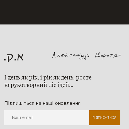
І день як рік, і рік як день, росте
нерукотворний ліс ідей...
Підпишіться на наші оновлення
ПІДПИСАТИСЯ