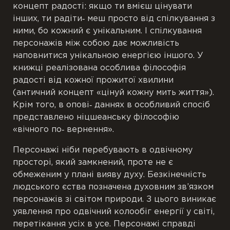
концепт радості: якщо ти вмієш цінувати
інших, ти радіти‐ меш просто від спілкування з
ними, бо кожний є унікальним. І спілкування
персонажів між собою дає можливість
наповнитися унікальною енергією іншого. У
книжці реалізована особлива філософія
радості від кожної прожитої хвилини
(античний концепт «цінуй кожну мить життя»).
Крім того, в опові‐ даннях в особливий спосіб
представлено ніцшеанську філософію
«вічного по‐ вернення».
Персонажі ніби перебувають в одвічному
просторі, який замкнений, проте не є
обмеженим у плані вияву духу. Безкінечність
людського єства позначена духовним зв’язком
персонажів зі світом природи. З цього виникає
уявлення про одвічний колообіг енергії у світі,
перетікання усіх в усе. Персонажі справді