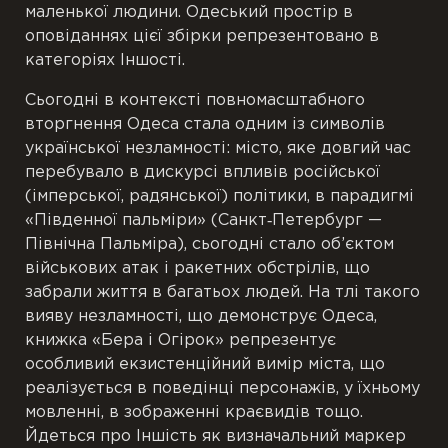
маленької людини. Одеський простір в
оповіданнях цієї збірки репрезентовано в
категоріях Іншості.
Сьогодні в контексті повномасштабного
вторгнення Одеса стала одним із символів
української незламності: місто, яке довгий час
перебувало в дискурсі впливів російської
(імперської, радянської) політики, в парадигмі
«Південної пальміри» (Санкт‐Петербург —
Північна Пальміра), сьогодні стало об’єктом
військових атак і ракетних обстрілів, що
забрали життя в багатьох людей. На тлі такого
вияву незламності, що демонструє Одеса,
книжка «Бера і Огірок» репрезентує
особливий екзистенційний вимір міста, що
реалізується в поведінці персонажів, у їхньому
мовленні, в зображенні краєвидів тощо.
Йдеться про Іншість як визначальний маркер