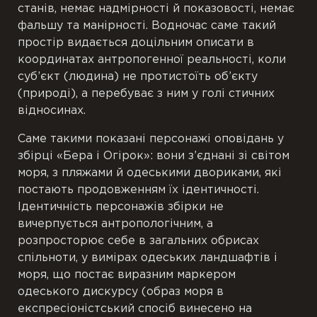
станів, немає надмірності й показовості, немає
фальшу та манірності. Водночас саме такий
простір видається доцільним описати в
координатах антропогенної реальності, коли
суб’єкт (людина) не протистоїть об’єкту
(природі), а перебуває з ним у голі стичних
відносинах.
Саме такими показані персонажі оповідань у
збірці «Бера і Огірок»: вони з’єднані зі світом
моря, з пляжами й одеськими двориками, які
постають продовженням їх ідентичності.
Ідентичність персонажів збірки не
вичерпується антропологічним, а
розпросторює себе в загальних обрисах
спільноти, у вимірах одеських ландшафтів і
моря, що постає виразним маркером
одеського дискурсу (образ моря в
експресіоністський спосіб винесено на