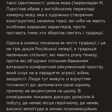
такої ідентичності: дивна мова (перекладач М.
Пурсґлав обрав у англійському перекладі
химерну мову, яка є художньо створеним
конструктом), незвичні герої, які ніби не мають
особливо виразних характерів, проте
постають тими, хто зберігає пам’ять і традиції.
Одеса в книжці показана як місто традиції, і це
не тра‐ диція Російської імперії, а традиція
маленьких спільнот, які мають різну ґенезу,
проте які об’єднані спільним бажанням
витворити комфортний ойкуменічний простір,
який існує не в парадигмі агресії, війни,
заздрості. Люди тут живуть із відчуттям
готовності до‐ допомагати одне одному,
причому не акцентуючи на цьому. В
оповіданнях показано дискурс дозвілля й
побуту, де немає місця героїчному, де немає
високої амплітуди в змінах психоемоційних