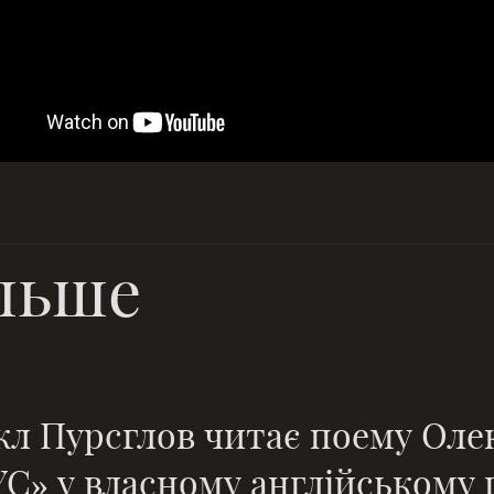
льше
л Пурсглов читає поему Оле
С» у власному англійському пе