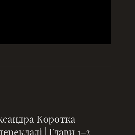
ксандра Коротка
рекладі | Глави 1–2