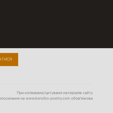
сте
fb-personal
fb-community
youtube
instagram
АТИСЯ
При копіюванні/цитуванні матеріалів сайту
ерпосилання на www.korotko-poetry.com обов'язкова