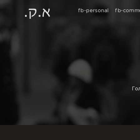
fb-personal
fb-commu
Го