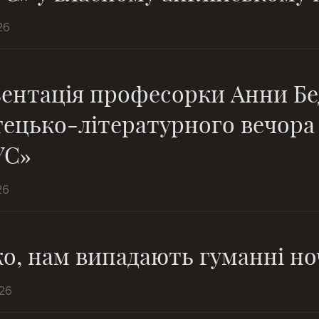
26
ентація професорки Анни Бе
ецько-літературного вечора
УС»
26
ко, нам випадають гуманні н
26