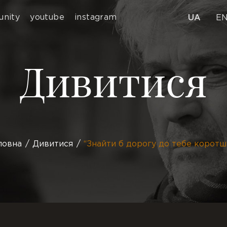
nity
youtube
instagram
UA
E
Дивитися
ловна
Дивитися
“Знайти б дорогу до тебе коротш