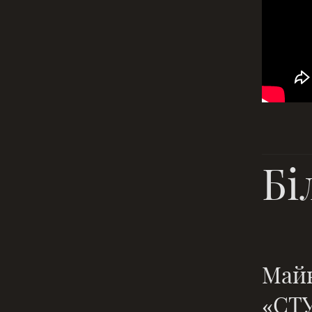
Бі
Майк
«СТУ