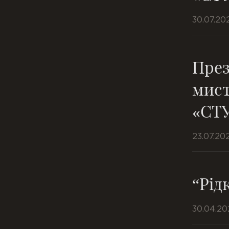
30.07.20
През
мист
«СТ
23.07.20
“Рід
30.04.20