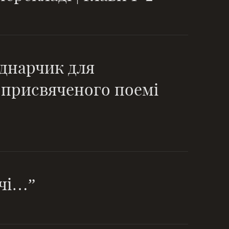
днарчик для
 присвяченого поемі
очі…”