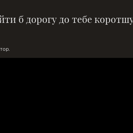
йти б дорогу до тебе коротш
тор.