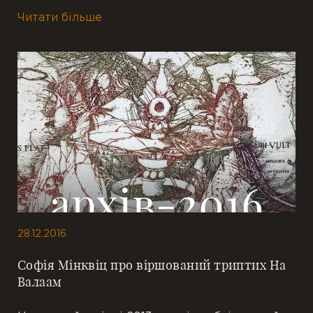
Читати більше
28.12.2016
Софія Мінквіц про віршований триптих На
Валаам