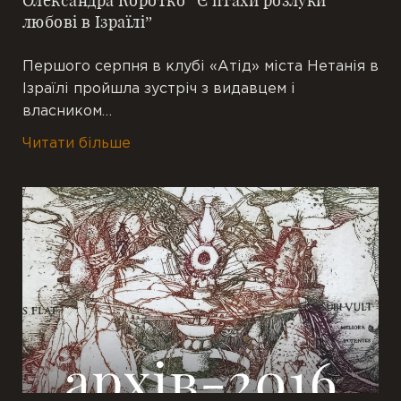
Олександра Коротко “Є птахи розлуки
любові в Ізраїлі”
Першого серпня в клубі «Атід» міста Нетанія в
Ізраїлі пройшла зустріч з видавцем і
власником…
Читати більше