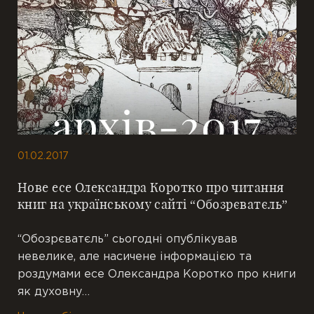
01.02.2017
Нове есе Олександра Коротко про читання
книг на українському сайті “Обозрєватєль”
“Обозрєватєль” сьогодні опублікував
невелике, але насичене інформацією та
роздумами есе Олександра Коротко про книги
як духовну…