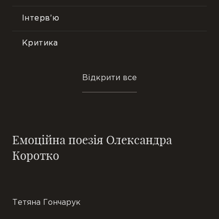
Інтерв’ю
Критика
Преса
Відкрити все
Події
Фотопрезентації
Емоційна поезія Олександра
Відгуки
Коротко
Цитати
Тетяна Гончарук