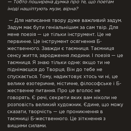
— Тобто поширена думка про те, що поетам
іноді нашіптують музи, вірна?
— Для написання твору дуже важливий задум.
Задум має бути геніальнішим за сам твір. Для
мене поезія — це тільки інструмент. Це не
первинне. Це інструмент осягнення Б-
жественного. Завжди є таємниця. Таємниця
сенсу життя, зародження людини. І поезія — це
таємниця. Я знаю тільки одне: якщо ти не
піднімаєшся до Творця, Він до тебе не
спускається. Тому, надиктовує хтось чи ні, це
велике езотеричне, містичне, філософське і Б-
жественне питання. Про це вголос не
говорять. Є речі, секрети яких вам ніколи не
розповість великий художник. Єдине, що можу
сказати, творчість — це проникнення в
таємниці Б-жественного. Це зіткнення з
вищими силами.