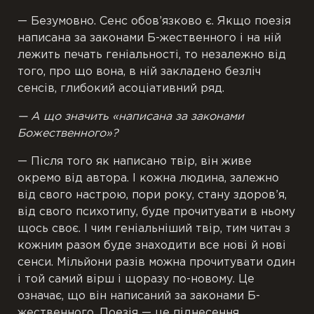
— Безумовно. Сенс обов’язково є. Якщо поезія
написана за законами Б-жественного і на ній
лежить печать геніальності, то незалежно від
того, про що вона, в ній закладено безліч
сенсів, глибокий асоціативний ряд.
— А що значить «написана за законами
Божественного»?
— Після того як написано твір, він живе
окремо від автора. І кожна людина, залежно
від свого настрою, пори року, стану здоров’я,
від свого психотипу, буде прочитувати в ньому
щось своє. І чим геніальніший твір, тим читач з
кожним разом буде знаходити все нові й нові
сенси. Мільйони разів можна прочитувати один
і той самий вірш і щоразу по-новому. Це
означає, що він написаний за законами Б-
жественного. Поезія — це піднесення.