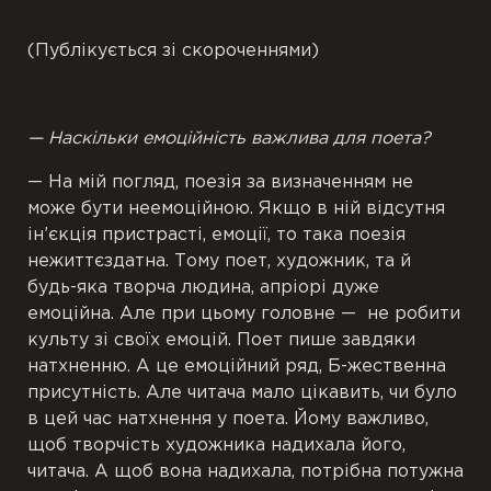
(Публікується зі скороченнями)
— Наскільки емоційність важлива для поета?
— На мій погляд, поезія за визначенням не
може бути неемоційною. Якщо в ній відсутня
ін’єкція пристрасті, емоції, то така поезія
нежиттєздатна. Тому поет, художник, та й
будь-яка творча людина, апріорі дуже
емоційна. Але при цьому головне — не робити
культу зі своїх емоцій. Поет пише завдяки
натхненню. А це емоційний ряд, Б-жественна
присутність. Але читача мало цікавить, чи було
в цей час натхнення у поета. Йому важливо,
щоб творчість художника надихала його,
читача. А щоб вона надихала, потрібна потужна