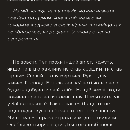
— На мій погляд, вашу поезію можна назвати
поезією-роздумом. Але в той же час ви
говорите в одному зі своїх віршів, що «ніщо так
не вбиває час, як роздум». У цьому є певна
суперечність…
— Не зовсім. Тут трохи інший зміст. Кажуть,
якщо ти в цю хвилину не став кращим, ти став
гіршим. Спокій — для мертвих. Рух — для
живих. Господь Бог сказав: «У поті чола свого
будете добувати свій хліб». На цій землі люди
повинні працювати і день, і ніч. Пам’ятайте, як
у Заболоцького? Так і з часом. Якщо ти не
підпорядковуєш собі час, то він тебе знищує.
Ми не маємо права втрачати жодної хвилини.
Особливо творчі люди. Для того щоб щось