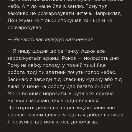
небо. А тіло наше йде в землю. Тому тут
важливо не розчаровувати читача. Наприклад,
Дон Жуан не тільки спокушав, він ще й не
розчаровував.
— Як часто вас відвідує натхнення?
— Я пишу щодня до світанку. Адже все
зароджується вранці. Ранок — молодість дня.
Тому на свіжу голову, у повній тиші йде
робота, тоді ти здатний почути голос небес.
Засинаю я завжди під класичну музику або під
джаз. У мене на роботу йде багато енергії.
Мене починає морозити. Я кутаюся, слухаю
музику і засинаю, так я відновлююся.
Проходить день-два, переглядаю написане
раніше і часом дивуюся, що так добре написав.
Я розумію, що мені хтось допомагав.