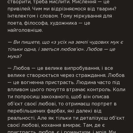
створити, треба мислити. Мислення — це
привілей. Чим ми відрізняємося від тварин?
Інтелектом і словом. Тому міркування для
поета, філософа, художника — це
найголовніше.
— Ви пишете, що «з усіх на землі чудових мук є
тільки одна, і зветься любов’ю». Любов — це
мука?
— Любов — це велике випробування, і все
велике створюється через страждання. Любов
— це вогненна пристрасть. Людина часто під
впливом цього почуття втрачає контроль. Коли
ти попросиш закоханого, щоб він описав
об’єкт своєї любові, то отримаєш портрет в
перебільшених фарбах, які далекі від
реальності. Але як тільки ти деталізуєш об’єкт
своєї любові, кохання вмирає. Там, де є
пристрасть, любов, є і романтизм, і мрія. Ми