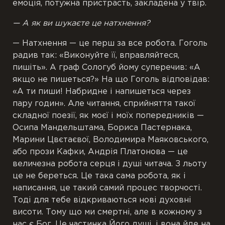
емоція, потужна пристрасть, закладена у твір.
— А як ви шукаєте це натхнення?
— Натхнення — це перш за все робота. Гоголь
радив так: «Виконуйте її, вправляйтеся,
пишіть». А граф Сологуб йому суперечив: «А
якщо не пишеться?» На що Гоголь відповідав:
«А ти пиши! Набридне і напишеться через
пару годин». Але читання, сприйняття такої
складної поезії, як моєї і моїх попередників —
Осипа Мандельштама, Бориса Пастернака,
Марини Цвєтаєвої, Володимира Маяковського,
або прози Кафки, Андрія Платонова — це
величезна робота серця і душі читача. З льоту
це не береться. Це така сама робота, як і
написання, це такий самий процес творчості.
Тоді для тебе відкриваються нові духовні
висоти. Тому що ми смертні, але в кожному з
нас є Бог. Це частинка Його душі, і вона йде на