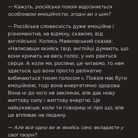
— Кажуть, російська поезія відрізняється
особливою емоційністю, згодні ви з цим?
— Російська словесність дуже емоційна і
різноманітна, на відміну, скажімо, від
англійської. Колись Маяковський сказав:
«Написавши якийсь твір, англійці думають, що
вони кричать на весь голос, у них рветься
серце. А коли ми, росіяни, це читаємо, то нам
здається, що вони просто делікатно
вибачаються тихим голосом ». Поезія має бути
емоційною, тоді вона енергетично здорова.
Вона ні до чого не закликає, але дає нову
життєву силу і життєву енергію. Це
найцікавіше, коли ти говориш ні про що, але
це впливає на людину.
— Але все одно ви ж якийсь сенс вкладаєте у
свої твори?