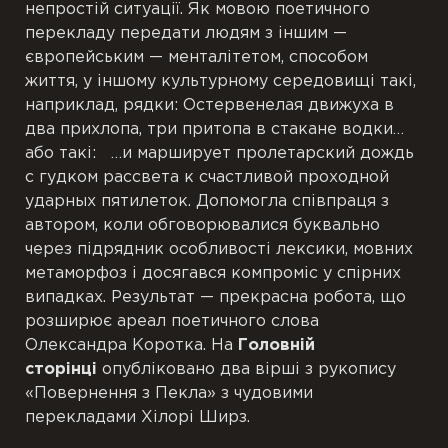
непростій ситуації. Як мовою поетичного
перекладу передати людям з іншим —
європейським — менталітетом, способом
життя, у іншому культурному середовищі такі,
наприклад, рядки: Остервенелая движуха в
два прихлопа, три притопа в стакане водки…
або такі: …и марширует пролетарский дождь
с гудком рассвета к счастливой проходной
ударных пятилеток. Допомогла співпраця з
автором, коли обговорювалися буквально
через підрядник особливості лексики, мовних
метаморфоз і досягався компроміс у спірних
випадках. Результат — прекрасна робота, що
розширює ареал поетичного слова
Олександра Коротка. На
Головній
сторінці
опубліковано два вірші з рукопису
«Повернення з Пекла» з чудовими
перекладами Хілорі Ширз.