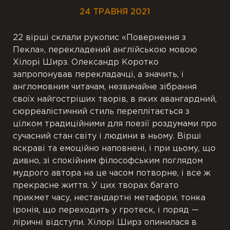
24 ТРАВНЯ 2021
22 вірші склали рукопис «Повернення з
Пекла», перекладений англійською мовою
Хілорі Ширз. Олександр Коротко
запропонував перекладачці, а значить, і
англомовним читачам, незвичайне зібрання
своїх найгостріших творів, в яких авангардний,
сюрреалістичний стиль переплітається з
цілком традиційними для поезії роздумами про
сучасний стан світу і людини в ньому. Вірші
яскраві та емоційно наповнені, і при цьому, що
дивно, зі спокійним філософським поглядом
мудрого автора на це часом потворне, і все ж
прекрасне життя. У цих творах багато
прикмет часу, нестандартні метафори, тонка
іронія, що переходить у гротеск, і поряд —
ліричні відступи. Хілорі Ширз опинилася в