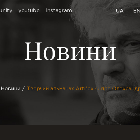
nity
youtube
instagram
UA
E
Новини
Новини
Творчий альманах Artifex.ru про Олександ