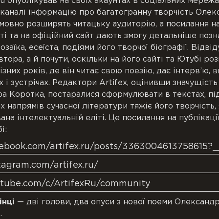
ru опублікував на своїх акаунтах в соціальних мережа
б-каналі інформацію про багатогранну творчість Олек
умовно розширять читацьку аудиторію, а посилання на
ті та на офіційний сайт дають змогу детальніше поз
заїка, есеїста, подіями його творчої біографії. Відві
втора, а й почути, оскільки на його сайті та Ютубі р
ізних років, де він читає свою поезію, дає інтерв’ю, 
 і зустрічах. Редактори Artifex, оцінивши значущіст
а Коротка, постаралися сформулювати в текстах, пі
х напрямів сучасної літератури тяжіє його творчість, 
ана інтелектуальній еліті. Це посилання на публікації
і:
ebook.com/artifex.ru/posts/3363004613758615?
tagram.com/artifex.ru/
utube.com/c/ArtifexRu/community
інці
— дві голови, два опуси з нової поеми Олександ
.