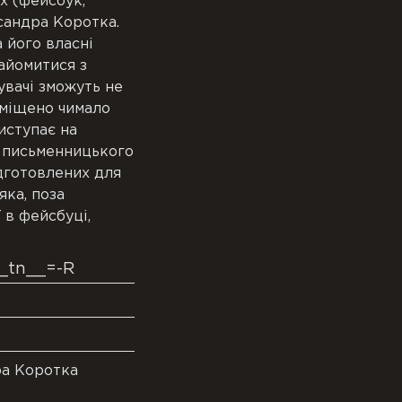
х (фейсбук,
сандра Коротка.
 його власні
найомитися з
дувачі зможуть не
озміщено чимало
виступає на
ь письменницького
дготовлених для
яка, поза
 в фейсбуці,
__tn__=-R
ра Коротка