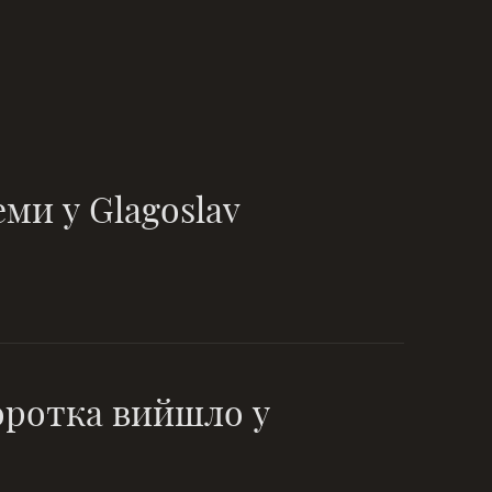
ми у Glagoslav
оротка вийшло у