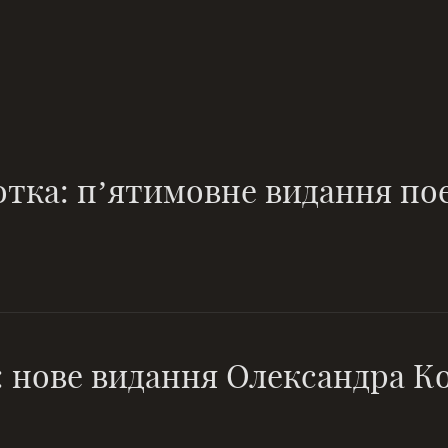
тка: п’ятимовне видання пое
: нове видання Олександра К