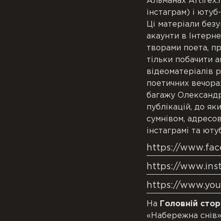
Альманах Artifex.
інстаграм) і юту
Ці матеріали без
акаунти в Інтерне
творами поета, про
тільки побачити а
відеоматеріалів р
поетичних вечорах
багажу Олександр
публікацій, до яки
сумнівом, адресов
інстаграмі та ютуб
https://www.fac
https://www.ins
https://www.yo
На
Головній стор
«Набережна снів»