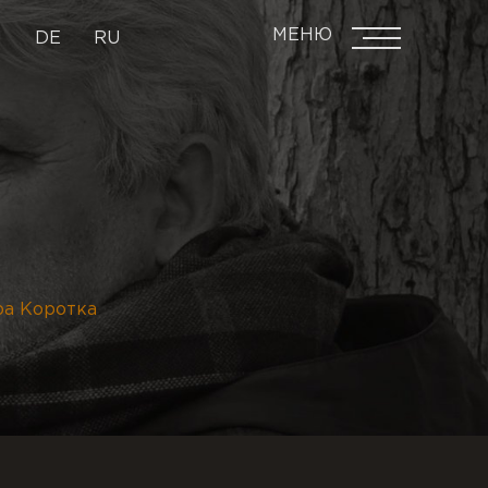
МЕНЮ
N
DE
RU
ра Коротка