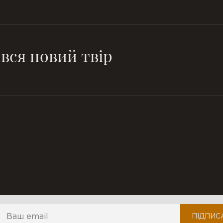
ився новий твір
І день як рік, і рік як день, ро
нерукотворний ліс ідей...
ідпишіться на наші оновлення
ПІДПИС