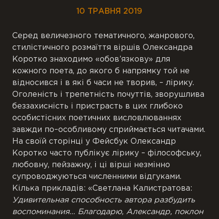
10 ТРАВНЯ 2019
Серед
величезного
тематичного
,
жанрового
,
стилістичного
розмаїття
віршів
Олександра
Коротко
знаходимо
«
обов’язкову
»
для
кожного
поета
,
до
якого б напрямку
той
не
відносився
і
в
які б часи не
творив
, –
лірику
.
Оголеність
і
трепетність
почуттів
,
зворушлива
беззахисність
і
пристрасть
в
цих
глибоко
особистісних
поетичних
висловлюваннях
завжди
по
–
особливому
сприймається
читачами
.
На своїй сторінці у Фейсбук Олександр
Коротко часто публікує лірику – філософську,
любовну, пейзажну, і ці вірші незмінно
супроводжуються численними відгуками.
Кілька
прикладів
:
«Светлана Калистратова:
Удивительная способность автора разбудить
воспоминания… Благодарю, Александр, поклон