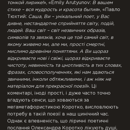
тонкой лирике!
», «Emily Arutyunov:
В вашем
стихе – вся мудрость и красота бытия
», «Павло
Тюхтий:
Саша, Ви – унікальний поет, у Вас
дивне, нестандартне сприйняття світу, подій,
людей. Ваш світ – світ незвичних образів,
символів та звязків, хоча це той самий світ, в
якому живемо ми, але ми, прості смертні,
мислимо древніми поняттями. А Ви щораз
відкриваєте нові і свіжі, щораз відкриваєте
чистоту, невинність та цнотливість в тих словах,
фразах, словосполученнях, які нам здаються
звичними, інколи обтяжливими, і аж ніяк не
матеріалом для прекрасної поезії
».
Ці
коментарі
,
іноді
прості
,
і
дуже
часто
точно
вгадують
сенси
,
що ховаються
за
мегаметафористикою
Коротко
,
висловлюють
потребу
в
такій
поезії
в
наш цинічний
час
.
Однак
є
впевненість
,
що
ліричні
поетичні
послання
Олександра
Коротко
лікують
душі
,