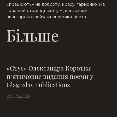
«
працюють
»
на
доброту
,
красу
,
гармонію
.
На
головній сторінці
сайту
–
два
зразка
авангардної
пейзажної
лірики
поета
.
Більше
«Стус» Олександра Коротка:
п’ятимовне видання поеми у
Glagoslav Publications
29.04.2026