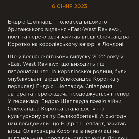
6 СІЧНЯ 2023
Ендрю Шеппард – головред відомого
британського видання «East-West Review» ,
поет та перекладач зачитав вірші Олександра
Коротко на королівському вечорі в Лондоні.
Ще у весняно-літньому випуску 2022 року у
«East-West Review», що виходить під
патронатом членів королівської родини, були
опубліковані вірші Олександра Коротка у
перекладі Ендрю Шеппарда. Співпраця
автора та перекладача продовжується і тепер.
У перекладі Ендрю Шеппарда поезія війни
Олександра Коротка стала доступна
культурному світу Великобританії. А сьогодні
нам повідомили, що Ендрю Шеппард зачитав
вірші Олександра Коротка в перекладі на
англійську на королівському вечорі в Лондоні,