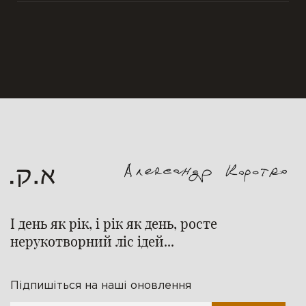
І день як рік, і рік як день, росте
нерукотворний ліс ідей...
Підпишіться на наші оновлення